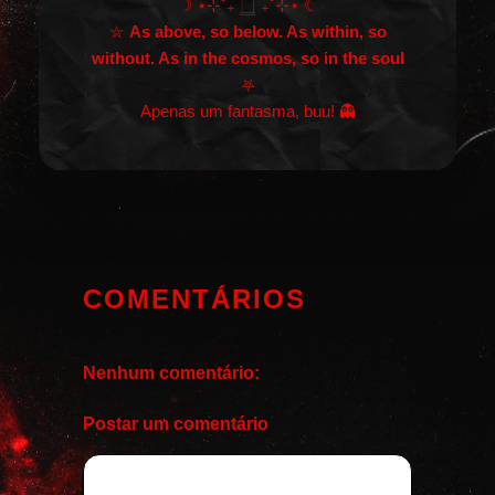
☽ ⋆⊹˚₊ 𓉸 ₊˚⊹⋆ ☾
⛦
As above, so below. As within, so
without. As in the cosmos, so in the soul
⛧
Apenas um fantasma, buu! 👻
COMENTÁRIOS
Nenhum comentário:
Postar um comentário