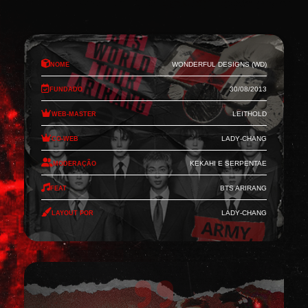
Nome
Wonderful Designs (WD)
Fundado
30/08/2013
Web-Master
Leithold
Co-Web
Lady-Chang
Moderação
Kekahi e Serpentae
Feat
BTS Arirang
Layout por
Lady-Chang