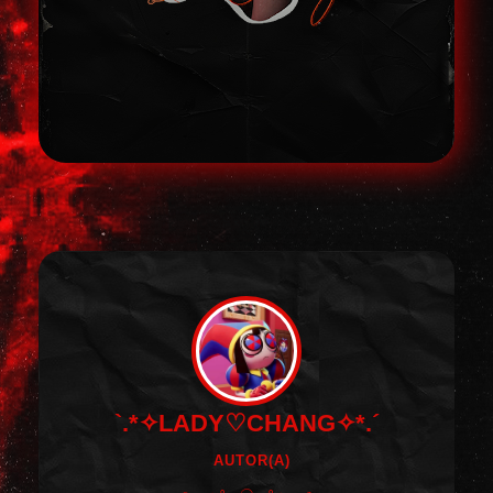
`.*✧LADY♡CHANG✧*.´
AUTOR(A)