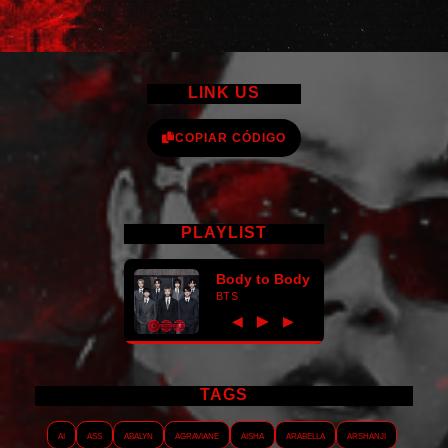
LINK US
COPIAR CÓDIGO
PLAYLIST
Body to Body
BTS
►
◀
▶
TAGS
AI
ASS
Abalyn
Agraviane
Aisha
Arabella
Arshanji