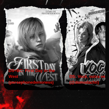
DS+BC: First Day in the
West
DS: Você, outra vez!
(persephonedemoness)
(@domodachii)