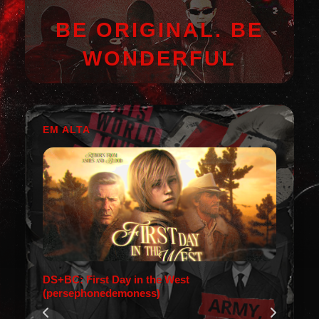
BE ORIGINAL. BE
WONDERFUL
EM ALTA
DS+BC: First Day in the West
(persephonedemoness)