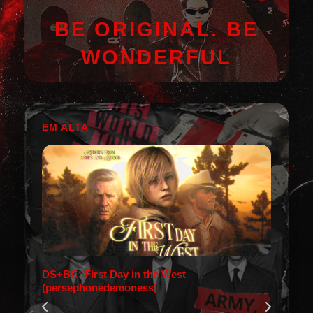
BE ORIGINAL. BE
WONDERFUL
EM ALTA
DS+BC: First Day in the West
(persephonedemoness)