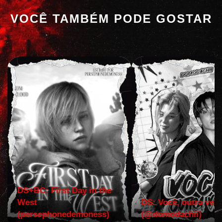
VOCÊ TAMBÉM PODE GOSTAR
DS+BC: First Day in the
West
DS: Você, outra vez!
(persephonedemoness)
(@domodachii)