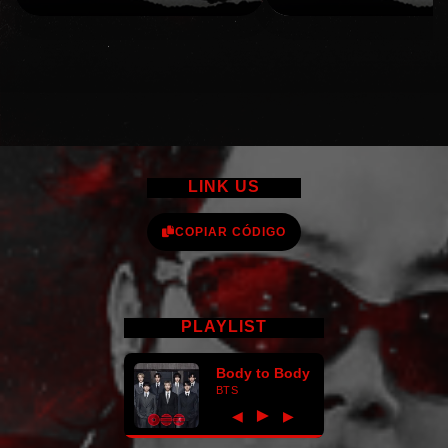
LINK US
COPIAR CÓDIGO
PLAYLIST
Body to Body
BTS
►
◀
▶