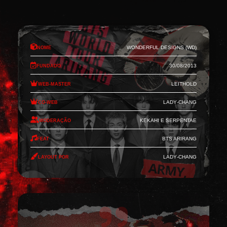
Nome
Wonderful Designs (WD)
Fundado
30/08/2013
Web-Master
Leithold
Co-Web
Lady-Chang
Moderação
Kekahi e Serpentae
Feat
BTS Arirang
Layout por
Lady-Chang