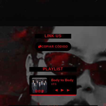
LINK US
COPIAR CÓDIGO
PLAYLIST
Body to Body
BTS
►
◀
▶