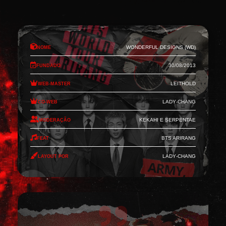
Nome
Wonderful Designs (WD)
Fundado
30/08/2013
Web-Master
Leithold
Co-Web
Lady-Chang
Moderação
Kekahi e Serpentae
Feat
BTS Arirang
Layout por
Lady-Chang