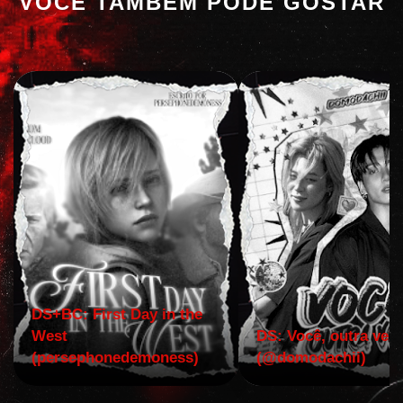
VOCÊ TAMBÉM PODE GOSTAR
DS+BC: First Day in the
West
DS: Você, outra vez!
(persephonedemoness)
(@domodachii)