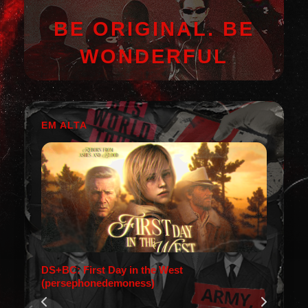
BE ORIGINAL. BE
WONDERFUL
EM ALTA
DS+BC: First Day in the West
(persephonedemoness)