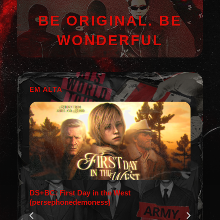
BE ORIGINAL. BE
WONDERFUL
EM ALTA
DS+BC: First Day in the West
(persephonedemoness)