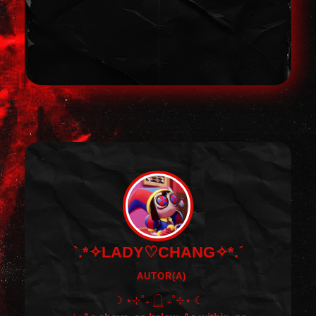
`.*✧LADY♡CHANG✧*.´
AUTOR(A)
☽ ⋆⊹˚₊ 𓉸 ₊˚⊹⋆ ☾