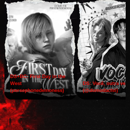
DS+BC: First Day in the
West
DS: Você, outra vez!
(persephonedemoness)
(@domodachii)