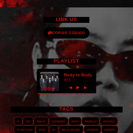
LINK US
COPIAR CÓDIGO
PLAYLIST
Body to Body
BTS
►
◀
▶
TAGS
AI
ASS
Abalyn
Agraviane
Aisha
Arabella
Arshanji
Atzarts Mia
Aviso
BC
Bella_RedGirl
Betagem
Bigbang