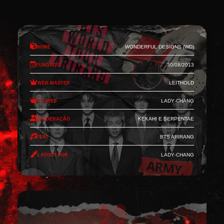
Nome
Wonderful Designs (WD)
Fundado
30/08/2013
Web-Master
Leithold
Co-Web
Lady-Chang
Moderação
Kekahi e Serpentae
Feat
BTS Arirang
Layout por
Lady-Chang