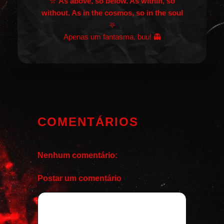
⛦
As above, so below. As within, so
without. As in the cosmos, so in the soul
⛧
Apenas um fantasma, buu! 👻
COMENTÁRIOS
Nenhum comentário:
Postar um comentário