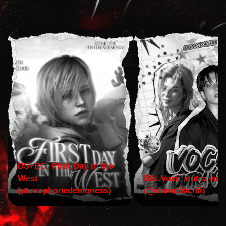
DS+BC: First Day in the
West
DS: Você, outra vez!
(persephonedemoness)
(@domodachii)