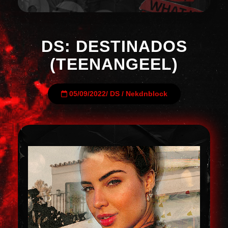
DS: DESTINADOS
(TEENANGEEL)
05/09/2022
/
DS
/
Nekdnblock