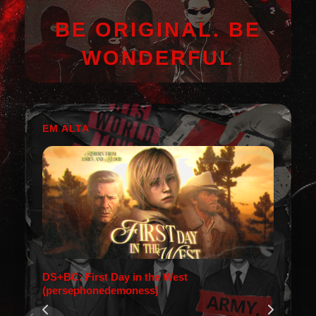
BE ORIGINAL. BE
WONDERFUL
EM ALTA
DS+BC: First Day in the West
(persephonedemoness)