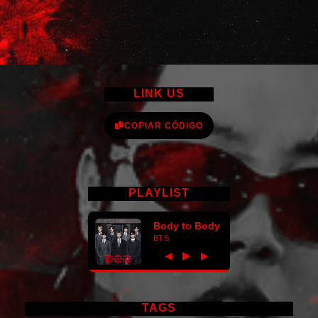
LINK US
COPIAR CÓDIGO
PLAYLIST
Body to Body
BTS
►
◀
▶
TAGS