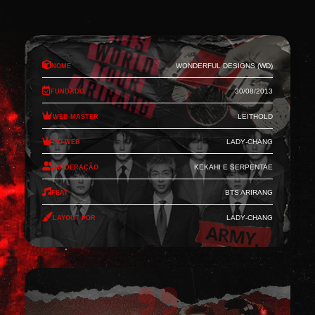
Nome
Wonderful Designs (WD)
Fundado
30/08/2013
Web-Master
Leithold
Co-Web
Lady-Chang
Moderação
Kekahi e Serpentae
Feat
BTS Arirang
Layout por
Lady-Chang