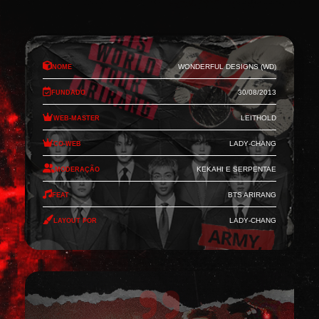
Nome
Wonderful Designs (WD)
Fundado
30/08/2013
Web-Master
Leithold
Co-Web
Lady-Chang
Moderação
Kekahi e Serpentae
Feat
BTS Arirang
Layout por
Lady-Chang