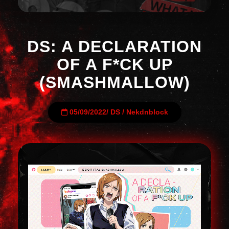
DS: A DECLARATION
OF A F*CK UP
(SMASHMALLOW)
05/09/2022
/
DS
/
Nekdnblock