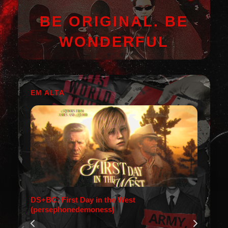
BE ORIGINAL. BE
WONDERFUL
EM ALTA
DS+BC: First Day in the West
(persephonedemoness)