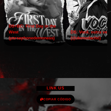
DS+BC: First Day in the
West
DS: Você, outra vez!
(persephonedemoness)
(@domodachii)
LINK US
COPIAR CÓDIGO