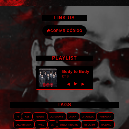
LINK US
COPIAR CÓDIGO
PLAYLIST
Body to Body
BTS
►
◀
▶
TAGS
AI
ASS
Abalyn
Agraviane
Aisha
Arabella
Arshanji
Atzarts Mia
Aviso
BC
Bella_RedGirl
Betagem
Bigbang