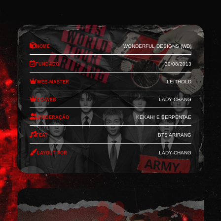
Nome
Wonderful Designs (WD)
Fundado
30/08/2013
Web-Master
Leithold
Co-Web
Lady-Chang
Moderação
Kekahi e Serpentae
Feat
BTS Arirang
Layout por
Lady-Chang