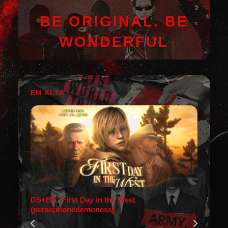
BE ORIGINAL. BE
WONDERFUL
EM ALTA
DS+BC: First Day in the West
(persephonedemoness)