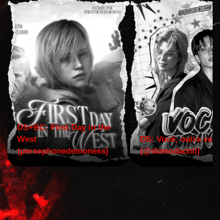
DS+BC: First Day in the
West
DS: Você, outra vez!
(persephonedemoness)
(@domodachii)