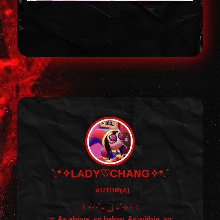
`.*✧LADY♡CHANG✧*.´
AUTOR(A)
☽ ⋆⊹˚₊ 𓉸 ₊˚⊹⋆ ☾
⛦
As above, so below. As within, so