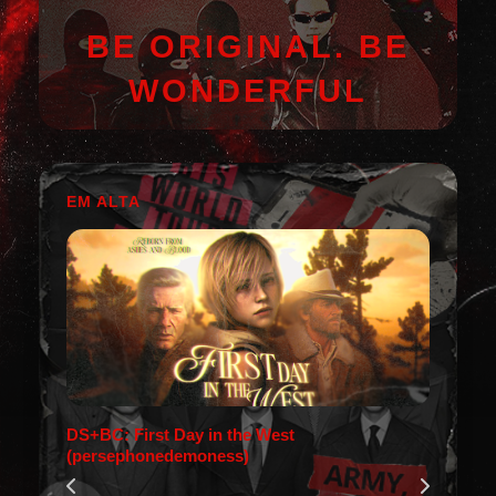
BE ORIGINAL. BE
WONDERFUL
EM ALTA
DS+BC: First Day in the West
(persephonedemoness)