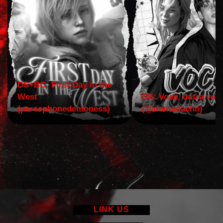
DS+BC: First Day in the
West
DS: Você, outra vez!
(persephonedemoness)
(@domodachii)
LINK US