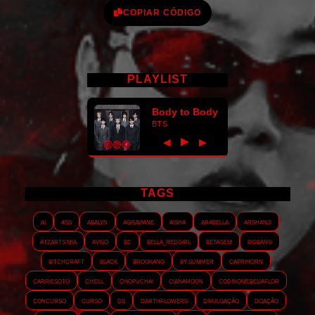
COPIAR CÓDIGO
PLAYLIST
Body to Body
BTS
►
◀
▶
TAGS
AI
ASS
Abalyn
Agraviane
Aisha
Arabella
Arshanji
Atzarts Mia
Aviso
BC
Bella_RedGirl
Betagem
Bigbang
Bitchcraft
Black
Brookang
By.summer
Caprihorn
Carriesoto
Cheill
Chopuchai
Cianamoon
Codinomebeijaflor
Concurso
Curso
DS
Darthflowers
Divulgação
Doação