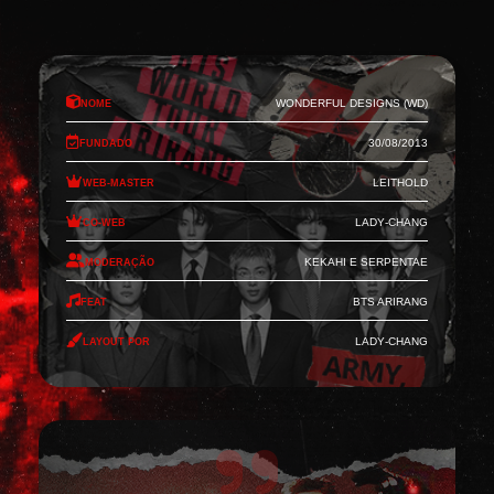
Nome
Wonderful Designs (WD)
Fundado
30/08/2013
Web-Master
Leithold
Co-Web
Lady-Chang
Moderação
Kekahi e Serpentae
Feat
BTS Arirang
Layout por
Lady-Chang