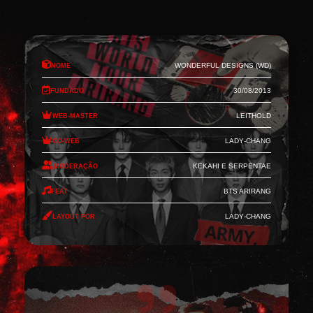
Nome
Wonderful Designs (WD)
Fundado
30/08/2013
Web-Master
Leithold
Co-Web
Lady-Chang
Moderação
Kekahi e Serpentae
Feat
BTS Arirang
Layout por
Lady-Chang