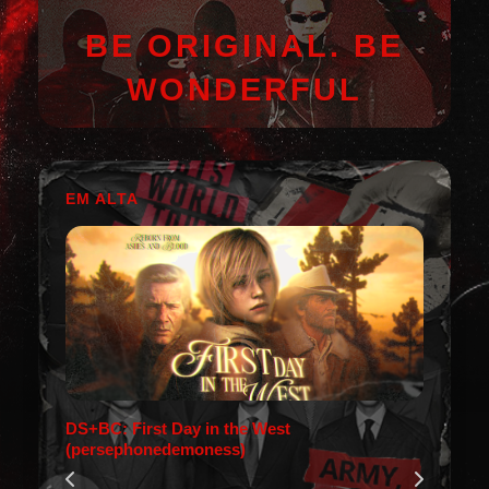
BE ORIGINAL. BE
WONDERFUL
EM ALTA
DS+BC: First Day in the West
(persephonedemoness)