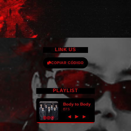
LINK US
COPIAR CÓDIGO
PLAYLIST
Body to Body
BTS
►
◀
▶