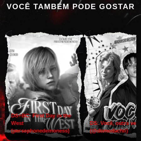
VOCÊ TAMBÉM PODE GOSTAR
DS+BC: First Day in the
West
DS: Você, outra vez!
(persephonedemoness)
(@domodachii)