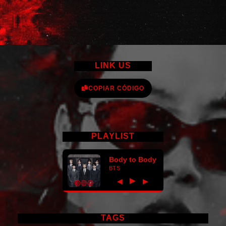
LINK US
COPIAR CÓDIGO
PLAYLIST
Body to Body
BTS
►
◀
▶
TAGS