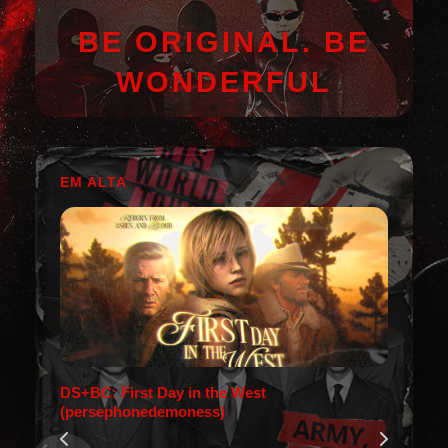
BE ORIGINAL. BE
WONDERFUL
EM ALTA
DS+BC: First Day in the West
(persephonedemoness)