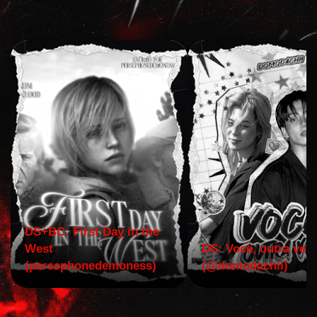
DS+BC: First Day in the
West
DS: Você, outra vez!
(persephonedemoness)
(@domodachii)