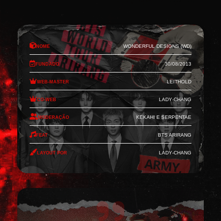
Nome
Wonderful Designs (WD)
Fundado
30/08/2013
Web-Master
Leithold
Co-Web
Lady-Chang
Moderação
Kekahi e Serpentae
Feat
BTS Arirang
Layout por
Lady-Chang