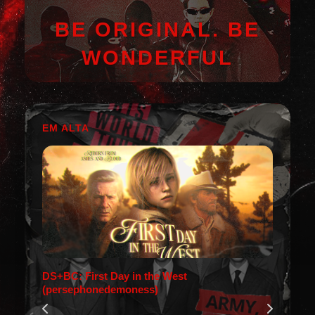
BE ORIGINAL. BE
WONDERFUL
EM ALTA
DS+BC: First Day in the West
(persephonedemoness)