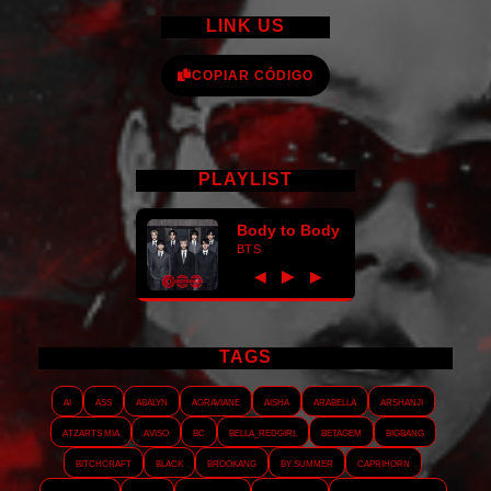
LINK US
COPIAR CÓDIGO
PLAYLIST
Body to Body
BTS
►
◀
▶
TAGS
AI
ASS
Abalyn
Agraviane
Aisha
Arabella
Arshanji
Atzarts Mia
Aviso
BC
Bella_RedGirl
Betagem
Bigbang
Bitchcraft
Black
Brookang
By.summer
Caprihorn