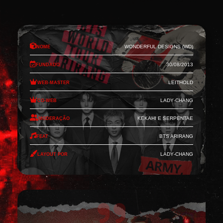
Nome
Wonderful Designs (WD)
Fundado
30/08/2013
Web-Master
Leithold
Co-Web
Lady-Chang
Moderação
Kekahi e Serpentae
Feat
BTS Arirang
Layout por
Lady-Chang