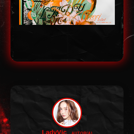
LadyVic
AUTOR(A)