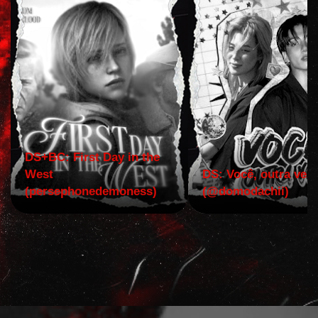
DS+BC: First Day in the
West
DS: Você, outra vez!
(persephonedemoness)
(@domodachii)