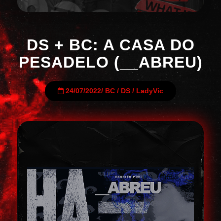
DS + BC: A CASA DO
PESADELO (__ABREU)
24/07/2022
/
BC
/
DS
/
LadyVic