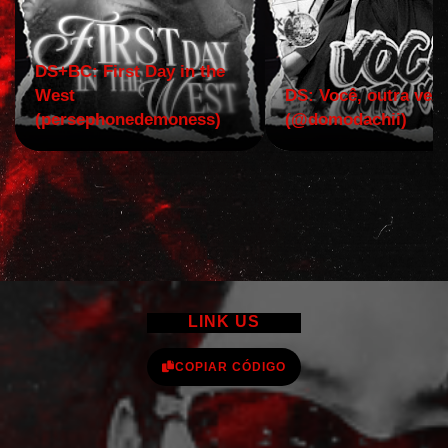
DS+BC: First Day in the
West
DS: Você, outra vez!
(persephonedemoness)
(@domodachii)
LINK US
COPIAR CÓDIGO