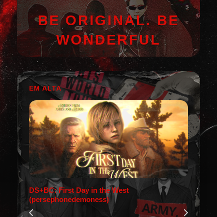
BE ORIGINAL. BE
WONDERFUL
EM ALTA
DS+BC: First Day in the West
(persephonedemoness)