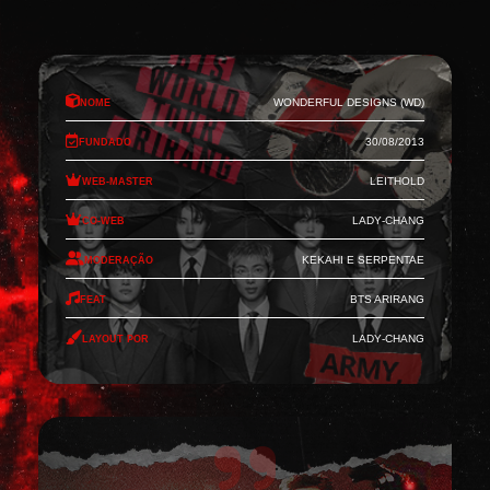
Nome
Wonderful Designs (WD)
Fundado
30/08/2013
Web-Master
Leithold
Co-Web
Lady-Chang
Moderação
Kekahi e Serpentae
Feat
BTS Arirang
Layout por
Lady-Chang