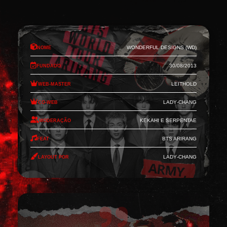
Nome
Wonderful Designs (WD)
Fundado
30/08/2013
Web-Master
Leithold
Co-Web
Lady-Chang
Moderação
Kekahi e Serpentae
Feat
BTS Arirang
Layout por
Lady-Chang