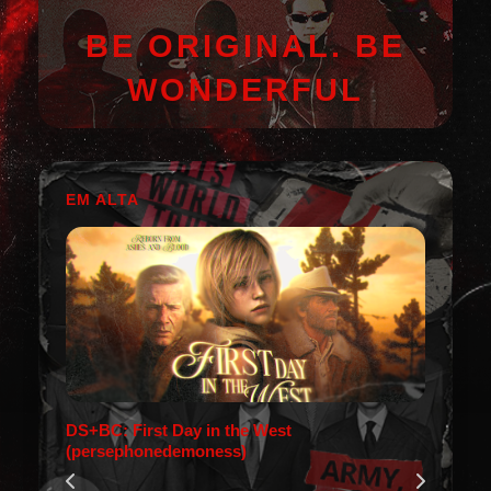
BE ORIGINAL. BE
WONDERFUL
EM ALTA
DS+BC: First Day in the West
(persephonedemoness)