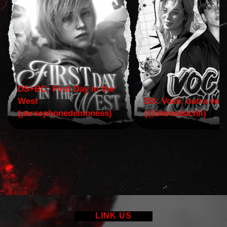
DS+BC: First Day in the
West
DS: Você, outra vez!
(persephonedemoness)
(@domodachii)
LINK US