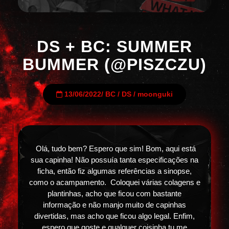
DS + BC: SUMMER
BUMMER (@PISZCZU)
13/06/2022
/
BC
/
DS
/
moonguki
Olá, tudo bem? Espero que sim! Bom, aqui está
sua capinha! Não possuía tanta especificações na
ficha, então fiz algumas referências a sinopse,
como o acampamento. Coloquei várias colagens e
plantinhas, acho que ficou com bastante
informação e não manjo muito de capinhas
divertidas, mas acho que ficou algo legal. Enfim,
espero que goste e qualquer coisinha tu me