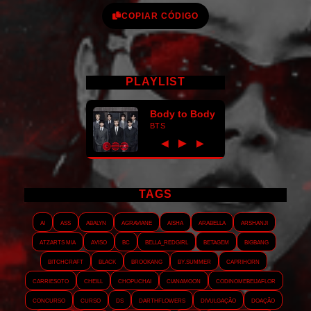
COPIAR CÓDIGO
PLAYLIST
Body to Body
BTS
►
◀
▶
TAGS
AI
ASS
Abalyn
Agraviane
Aisha
Arabella
Arshanji
Atzarts Mia
Aviso
BC
Bella_RedGirl
Betagem
Bigbang
Bitchcraft
Black
Brookang
By.summer
Caprihorn
Carriesoto
Cheill
Chopuchai
Cianamoon
Codinomebeijaflor
Concurso
Curso
DS
Darthflowers
Divulgação
Doação