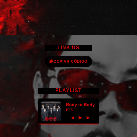
LINK US
COPIAR CÓDIGO
PLAYLIST
Body to Body
BTS
►
◀
▶