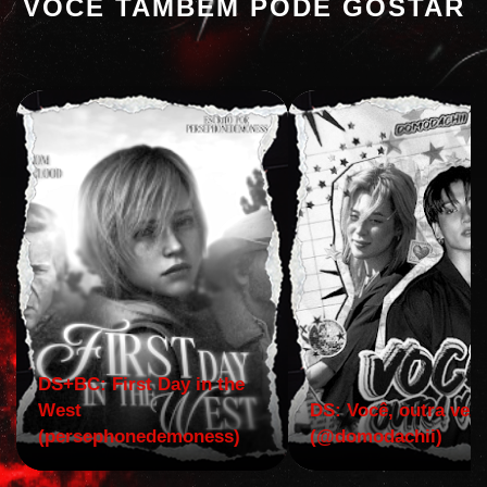
VOCÊ TAMBÉM PODE GOSTAR
DS+BC: First Day in the
West
DS: Você, outra vez!
(persephonedemoness)
(@domodachii)