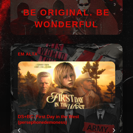
BE ORIGINAL. BE
WONDERFUL
EM ALTA
DS+BC: First Day in the West
(persephonedemoness)