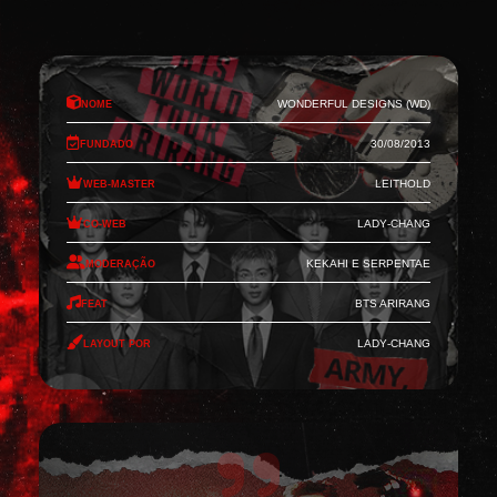
Nome
Wonderful Designs (WD)
Fundado
30/08/2013
Web-Master
Leithold
Co-Web
Lady-Chang
Moderação
Kekahi e Serpentae
Feat
BTS Arirang
Layout por
Lady-Chang