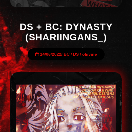
DS + BC: DYNASTY
(SHARIINGANS_)
14/06/2022
/
BC
/
DS
/
oliivine