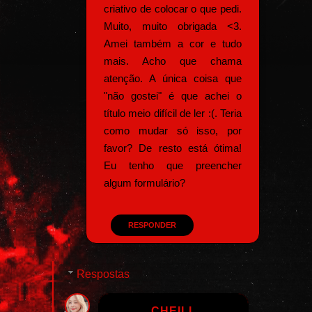
criativo de colocar o que pedi.
Muito, muito obrigada <3.
Amei também a cor e tudo
mais. Acho que chama
atenção. A única coisa que
"não gostei" é que achei o
título meio difícil de ler :(. Teria
como mudar só isso, por
favor? De resto está ótima!
Eu tenho que preencher
algum formulário?
RESPONDER
Respostas
CHEILL