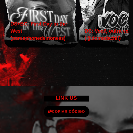
DS+BC: First Day in the
West
DS: Você, outra vez!
(persephonedemoness)
(@domodachii)
LINK US
COPIAR CÓDIGO