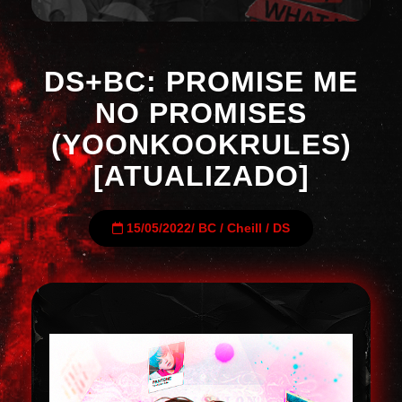
DS+BC: PROMISE ME
NO PROMISES
(YOONKOOKRULES)
[ATUALIZADO]
15/05/2022
/
BC
/
Cheill
/
DS