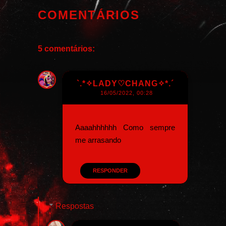
COMENTÁRIOS
5 comentários:
`.*✧LADY♡CHANG✧*.´
16/05/2022, 00:28
Aaaahhhhhh Como sempre
me arrasando
RESPONDER
Respostas