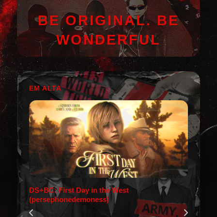
BE ORIGINAL. BE
WONDERFUL
EM ALTA
DS+BC: First Day in the West
(persephonedemoness)