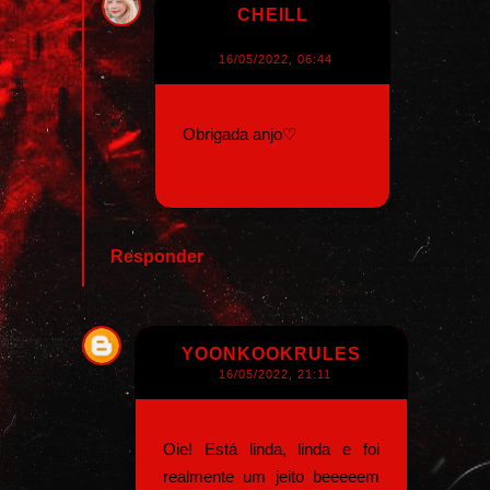
CHEILL
16/05/2022, 06:44
Obrigada anjo♡
Responder
YOONKOOKRULES
16/05/2022, 21:11
Oie! Está linda, linda e foi
realmente um jeito beeeeem