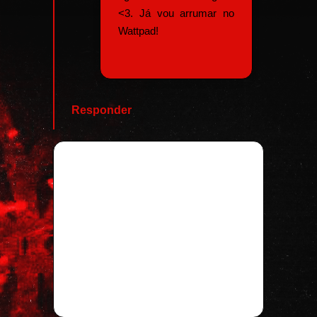
<3. Já vou arrumar no
Wattpad!
Responder