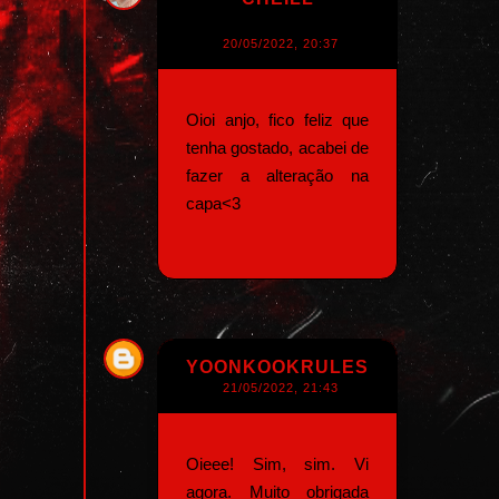
20/05/2022, 20:37
Oioi anjo, fico feliz que
tenha gostado, acabei de
fazer a alteração na
capa<3
YOONKOOKRULES
21/05/2022, 21:43
Oieee! Sim, sim. Vi
agora. Muito obrigada