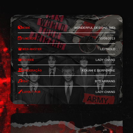
Nome
Wonderful Designs (WD)
Fundado
30/08/2013
Web-Master
Leithold
Co-Web
Lady-Chang
Moderação
Kekahi e Serpentae
Feat
BTS Arirang
Layout por
Lady-Chang