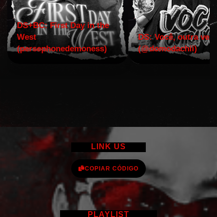
DS+BC: First Day in the
West
DS: Você, outra vez!
(persephonedemoness)
(@domodachii)
LINK US
COPIAR CÓDIGO
PLAYLIST