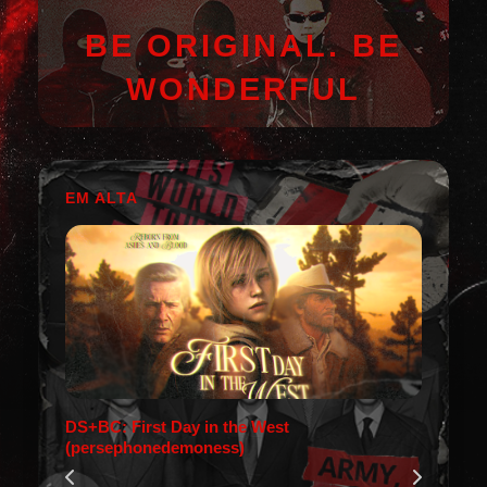
BE ORIGINAL. BE
WONDERFUL
EM ALTA
DS+BC: First Day in the West
(persephonedemoness)