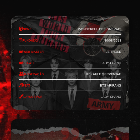
Nome
Wonderful Designs (WD)
Fundado
30/08/2013
Web-Master
Leithold
Co-Web
Lady-Chang
Moderação
Kekahi e Serpentae
Feat
BTS Arirang
Layout por
Lady-Chang