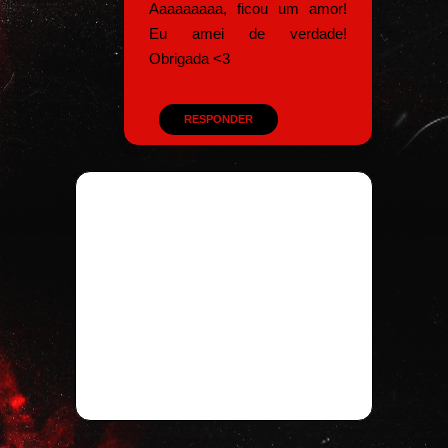
Aaaaaaaaa, ficou um amor!
Eu amei de verdade!
Obrigada <3
RESPONDER