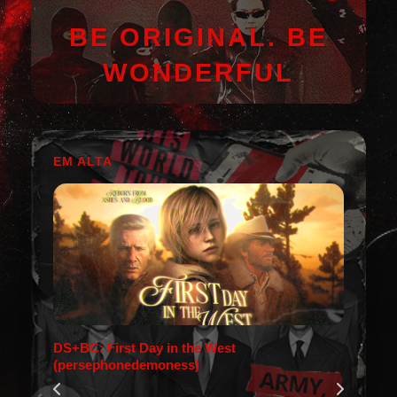
BE ORIGINAL. BE
WONDERFUL
EM ALTA
DS+BC: First Day in the West
(persephonedemoness)