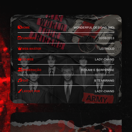
Nome
Wonderful Designs (WD)
Fundado
30/08/2013
Web-Master
Leithold
Co-Web
Lady-Chang
Moderação
Kekahi e Serpentae
Feat
BTS Arirang
Layout por
Lady-Chang