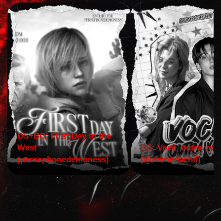
DS+BC: First Day in the
West
DS: Você, outra vez!
(persephonedemoness)
(@domodachii)