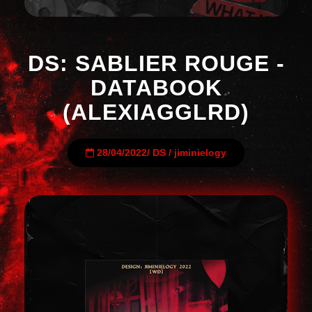
DS: SABLIER ROUGE -
DATABOOK
(ALEXIAGGLRD)
28/04/2022
/
DS
/
jiminielogy