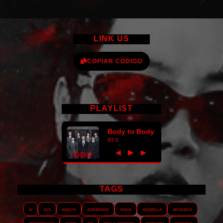
LINK US
COPIAR CÓDIGO
PLAYLIST
Body to Body
BTS
►
◀
▶
TAGS
AI
ASS
Abalyn
Agraviane
Aisha
Arabella
Arshanji
Atzarts Mia
Aviso
BC
Bella_RedGirl
Betagem
Bigbang