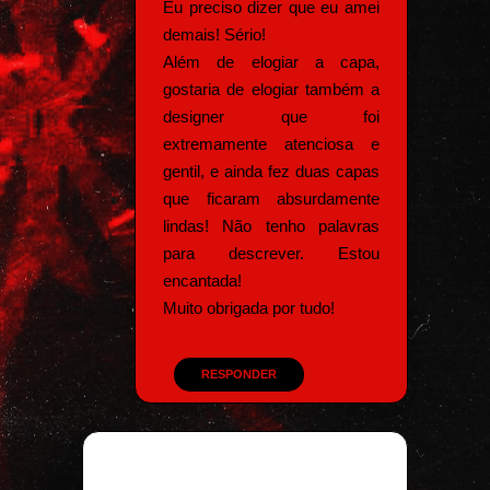
Eu preciso dizer que eu amei
demais! Sério!
Além de elogiar a capa,
gostaria de elogiar também a
designer que foi
extremamente atenciosa e
gentil, e ainda fez duas capas
que ficaram absurdamente
lindas! Não tenho palavras
para descrever. Estou
encantada!
Muito obrigada por tudo!
RESPONDER