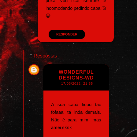
poxa, vou ficar sempre te
incomodando pedindo capa 🛐
😭
RESPONDER
Respostas
WONDERFUL
DESIGNS-WD
17/03/2022, 21:55
A sua capa ficou tão
fofaaa, tá linda demais.
Não é para mim, mas
amei sksk