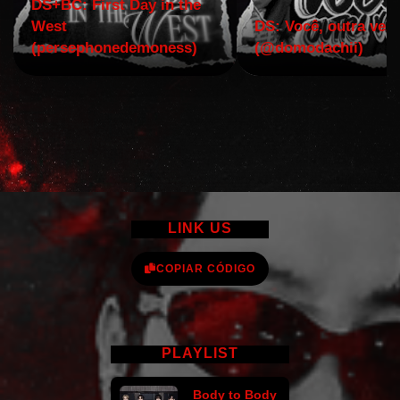
DS+BC: First Day in the
West
DS: Você, outra vez!
(persephonedemoness)
(@domodachii)
LINK US
COPIAR CÓDIGO
PLAYLIST
Body to Body