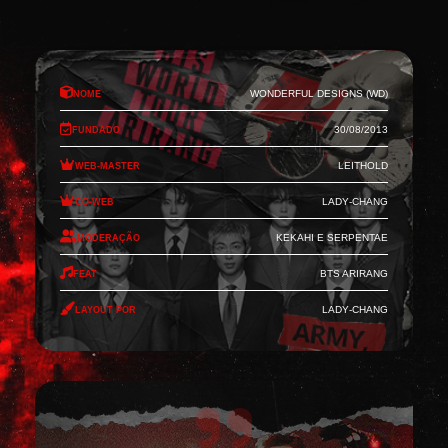
Nome
Wonderful Designs (WD)
Fundado
30/08/2013
Web-Master
Leithold
Co-Web
Lady-Chang
Moderação
Kekahi e Serpentae
Feat
BTS Arirang
Layout por
Lady-Chang