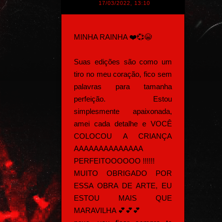
17/03/2022, 13:10
MINHA RAINHA ❤️💞😭
Suas edições são como um
tiro no meu coração, fico sem
palavras para tamanha
perfeição. Estou
simplesmente apaixonada,
amei cada detalhe e VOCÊ
COLOCOU A CRIANÇA
AAAAAAAAAAAAAA
PERFEITOOOOOO !!!!!!
MUITO OBRIGADO POR
ESSA OBRA DE ARTE, EU
ESTOU MAIS QUE
MARAVILHA 💕💕💕