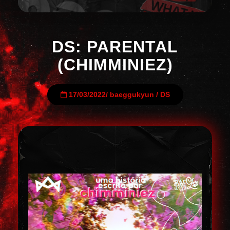
DS: PARENTAL
(CHIMMINIEZ)
17/03/2022
/
baeggukyun
/
DS