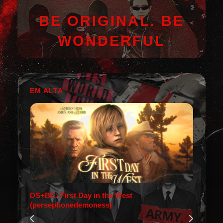
BE ORIGINAL. BE
WONDERFUL
EM ALTA
DS+BC: First Day in the West
(persephonedemoness)