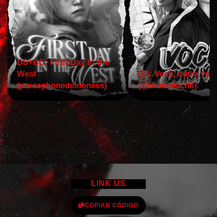
DS+BC: First Day in the
West
DS: Você, outra vez!
(persephonedemoness)
(@domodachii)
LINK US
COPIAR CÓDIGO