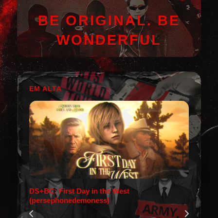
BE ORIGINAL. BE
WONDERFUL
EM ALTA
DS+BC: First Day in the West
(persephonedemoness)