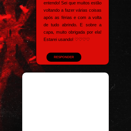
entendo! Sei que muitos estão
voltando a fazer várias coisas
após as férias e com a volta
de tudo abrindo. E sobre a
capa, muito obrigada por ela!
Estarei usando! ♡♡♡♡
RESPONDER