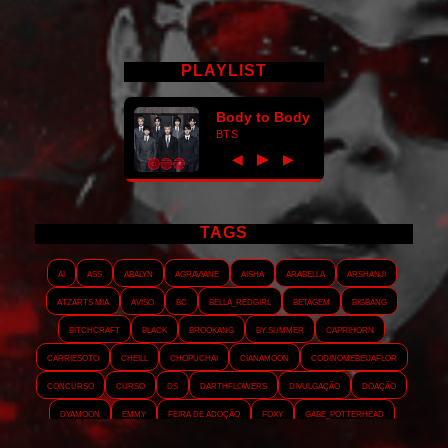
PLAYLIST
Body to Body
BTS
►
◀
▶
TAGS
AI
ASS
Abalyn
Agraviane
Aisha
Arabella
Arshanji
Atzarts Mia
Aviso
BC
Bella_RedGirl
Betagem
Bigbang
Bitchcraft
Black
Brookang
By.summer
Caprihorn
Carriesoto
Cheill
Chopuchai
Cianamoon
Codinomebeijaflor
Concurso
Curso
DS
Darthflowers
Divulgação
Doação
Dyamoon
Emmy
Feira de adoção
Foxy
Gabe_Potterhead
GeminnieKook
HALATZJOONG
HOTK
Harmonix
Holophernes