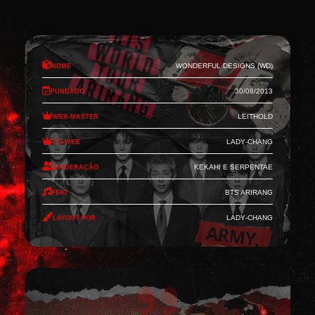
Nome
Wonderful Designs (WD)
Fundado
30/08/2013
Web-Master
Leithold
Co-Web
Lady-Chang
Moderação
Kekahi e Serpentae
Feat
BTS Arirang
Layout por
Lady-Chang