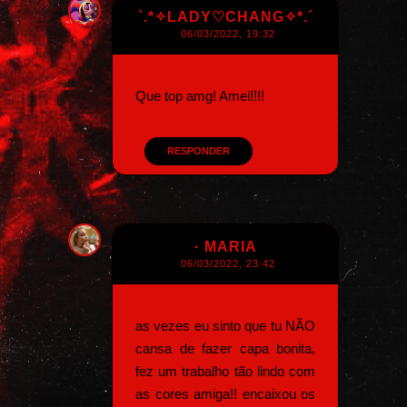
`.*✧LADY♡CHANG✧*.´
06/03/2022, 19:32
Que top amg! Amei!!!!
RESPONDER
· MARIA
06/03/2022, 23:42
as vezes eu sinto que tu NÃO
cansa de fazer capa bonita,
fez um trabalho tão lindo com
as cores amiga!! encaixou os