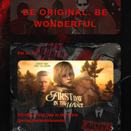
BE ORIGINAL. BE
WONDERFUL
EM ALTA
DS+BC: First Day in the West
(persephonedemoness)