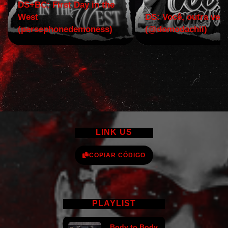
DS+BC: First Day in the
West
DS: Você, outra vez!
(persephonedemoness)
(@domodachii)
LINK US
COPIAR CÓDIGO
PLAYLIST
Body to Body