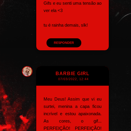
Gifs e eu senti uma tensão ao
ver ela <3
tu é rainha demais, slk!
RESPONDER
BARBIE GIRL
07/03/2022, 12:44
Meu Deus! Assim que vi eu
surtei, menina a capa ficou
incrível e estou apaixonada.
As cores, o gif...
PERFEIÇÃO! PERFEIÇÃO!