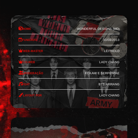
Nome
Wonderful Designs (WD)
Fundado
30/08/2013
Web-Master
Leithold
Co-Web
Lady-Chang
Moderação
Kekahi e Serpentae
Feat
BTS Arirang
Layout por
Lady-Chang