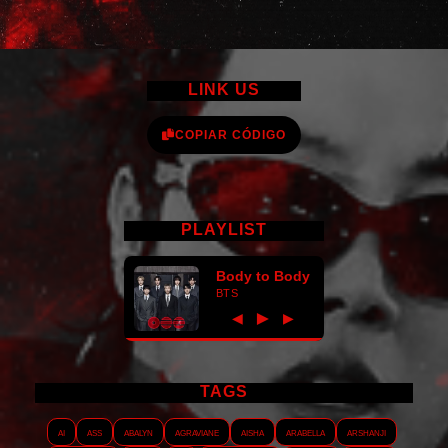
LINK US
COPIAR CÓDIGO
PLAYLIST
Body to Body
BTS
►
◀
▶
TAGS
AI
ASS
Abalyn
Agraviane
Aisha
Arabella
Arshanji