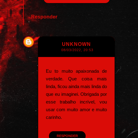
Responder
UNKNOWN
08/03/2022, 20:53
Eu to muito apaixonada de
verdade. Que coisa mais
linda, ficou ainda mais linda do
que eu imaginei. Obrigada por
esse trabalho incrível, vou
usar com muito amor e muito
carinho.
RESPONDER