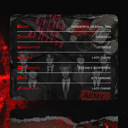
Nome
Wonderful Designs (WD)
Fundado
30/08/2013
Web-Master
Leithold
Co-Web
Lady-Chang
Moderação
Kekahi e Serpentae
Feat
BTS Arirang
Layout por
Lady-Chang