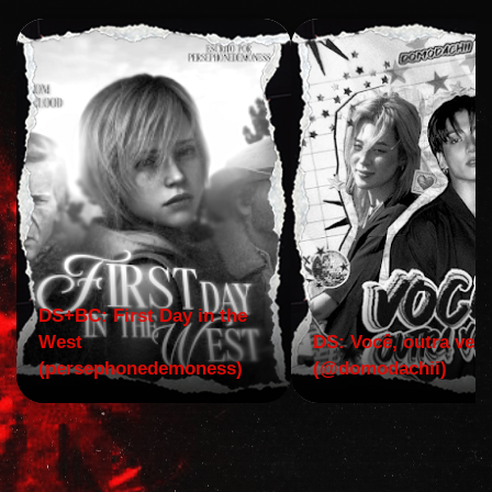
DS+BC: First Day in the
West
DS: Você, outra vez!
(persephonedemoness)
(@domodachii)