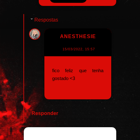
Respostas
ANESTHESIE
15/03/2022, 15:57
fico feliz que tenha
gostado <3
Responder