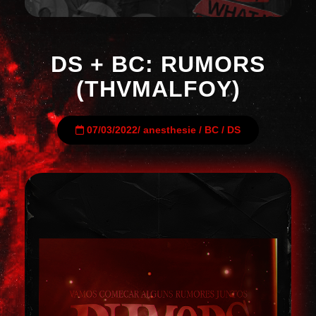
DS + BC: RUMORS
(THVMALFOY)
07/03/2022
/
anesthesie
/
BC
/
DS