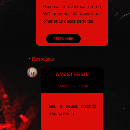
Goxtosa e talentosa só no
WD mesmo! Ai cansei de
olhar suas capas perfeitas
RESPONDER
Respostas
ANESTHESIE
15/03/2022, 15:56
aaai a deusa dizendo
isso, choro :')