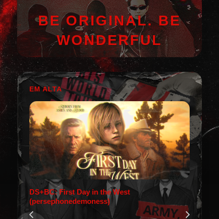
BE ORIGINAL. BE
WONDERFUL
EM ALTA
DS+BC: First Day in the West
(persephonedemoness)