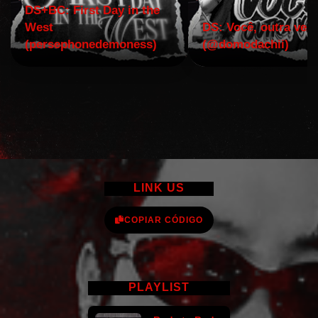
DS+BC: First Day in the
West
DS: Você, outra vez!
(persephonedemoness)
(@domodachii)
LINK US
COPIAR CÓDIGO
PLAYLIST