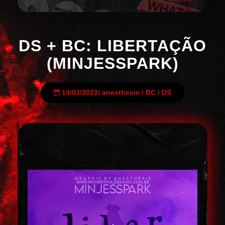
DS + BC: LIBERTAÇÃO
(MINJESSPARK)
14/03/2022
/
anesthesie
/
BC
/
DS