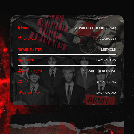
Nome
Wonderful Designs (WD)
Fundado
30/08/2013
Web-Master
Leithold
Co-Web
Lady-Chang
Moderação
Kekahi e Serpentae
Feat
BTS Arirang
Layout por
Lady-Chang