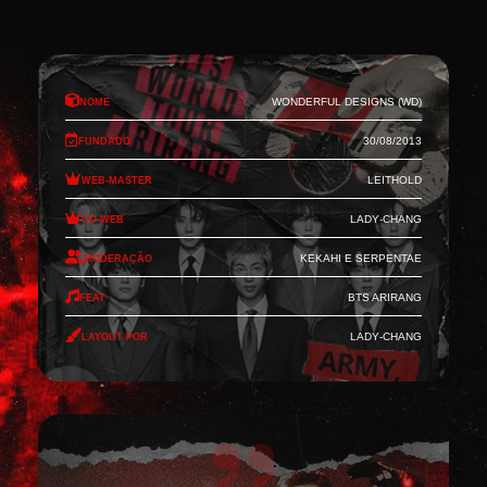
Nome
Wonderful Designs (WD)
Fundado
30/08/2013
Web-Master
Leithold
Co-Web
Lady-Chang
Moderação
Kekahi e Serpentae
Feat
BTS Arirang
Layout por
Lady-Chang