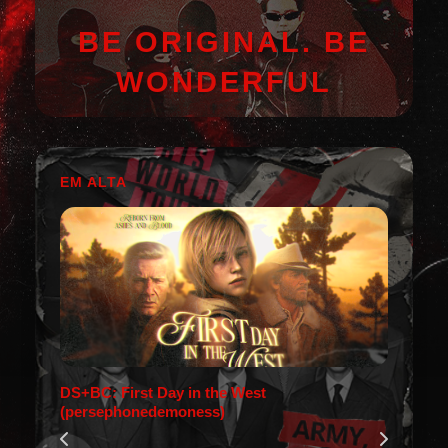
BE ORIGINAL. BE
WONDERFUL
EM ALTA
DS+BC: First Day in the West
(persephonedemoness)