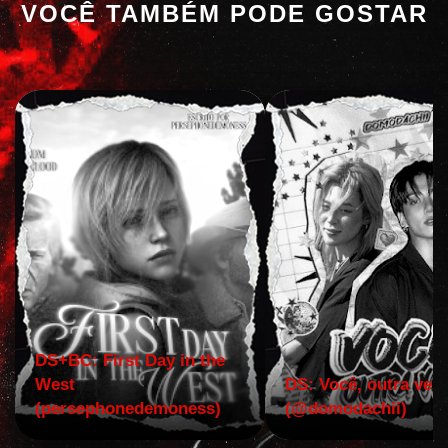
VOCÊ TAMBÉM PODE GOSTAR
DS+BC: First Day in the
West
DS: Você, outra vez!
(persephonedemoness)
(@domodachii)