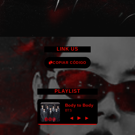
LINK US
COPIAR CÓDIGO
PLAYLIST
Body to Body
BTS
►
◀
▶