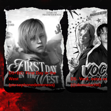
DS+BC: First Day in the
West
DS: Você, outra vez!
(persephonedemoness)
(@domodachii)