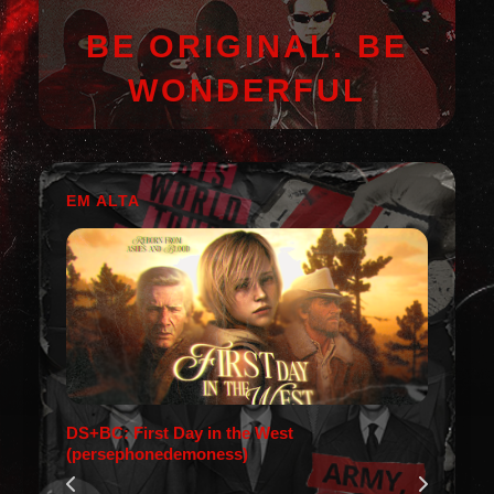
BE ORIGINAL. BE
WONDERFUL
EM ALTA
DS+BC: First Day in the West
(persephonedemoness)