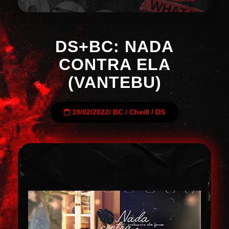
DS+BC: NADA
CONTRA ELA
(VANTEBU)
19/02/2022
/
BC
/
Cheill
/
DS