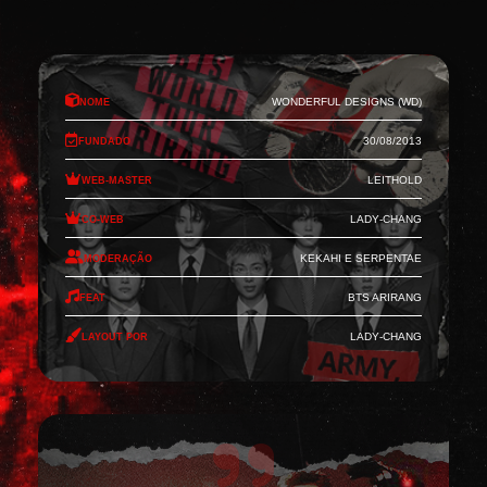
Nome
Wonderful Designs (WD)
Fundado
30/08/2013
Web-Master
Leithold
Co-Web
Lady-Chang
Moderação
Kekahi e Serpentae
Feat
BTS Arirang
Layout por
Lady-Chang