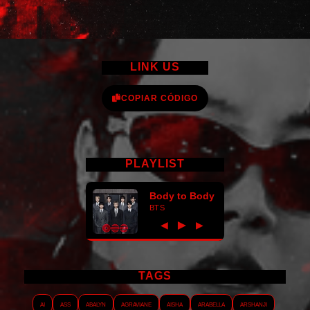
LINK US
COPIAR CÓDIGO
PLAYLIST
Body to Body
BTS
►
◀
▶
TAGS
AI
ASS
Abalyn
Agraviane
Aisha
Arabella
Arshanji