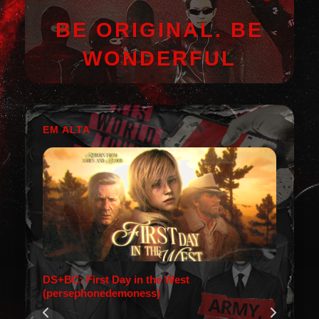
BE ORIGINAL. BE
WONDERFUL
EM ALTA
DS+BC: First Day in the West
(persephonedemoness)