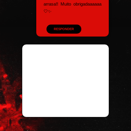
arrasa!! Muito obrigadaaaaaa
🤍✨
RESPONDER