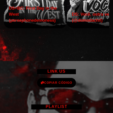
DS+BC: First Day in the
West
DS: Você, outra vez!
(persephonedemoness)
(@domodachii)
LINK US
COPIAR CÓDIGO
PLAYLIST