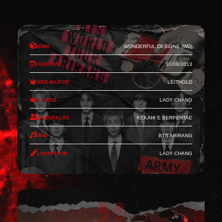
Nome
Wonderful Designs (WD)
Fundado
30/08/2013
Web-Master
Leithold
Co-Web
Lady-Chang
Moderação
Kekahi e Serpentae
Feat
BTS Arirang
Layout por
Lady-Chang