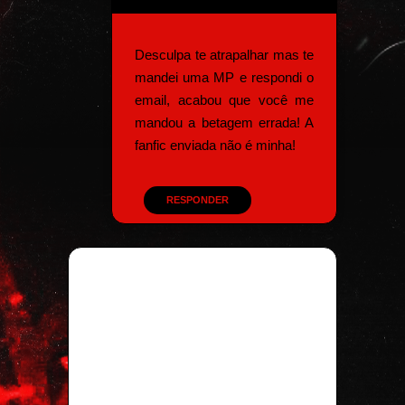
Desculpa te atrapalhar mas te
mandei uma MP e respondi o
email, acabou que você me
mandou a betagem errada! A
fanfic enviada não é minha!
RESPONDER