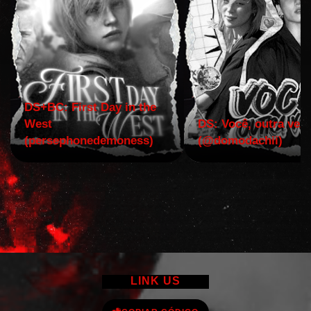
DS+BC: First Day in the
West
DS: Você, outra vez!
(persephonedemoness)
(@domodachii)
LINK US