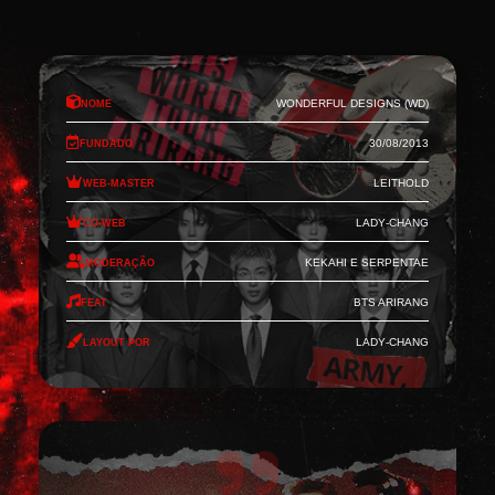
Nome
Wonderful Designs (WD)
Fundado
30/08/2013
Web-Master
Leithold
Co-Web
Lady-Chang
Moderação
Kekahi e Serpentae
Feat
BTS Arirang
Layout por
Lady-Chang