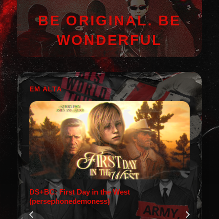
BE ORIGINAL. BE
WONDERFUL
EM ALTA
DS+BC: First Day in the West
(persephonedemoness)