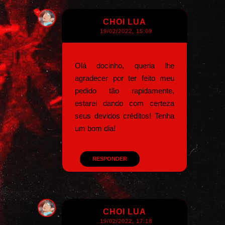
CHOI LUA
19/02/2022, 15:09
Olá docinho, queria lhe
agradecer por ter feito meu
pedido tão rapidamente,
estarei dando com certeza
seus devidos créditos! Tenha
um bom dia!
RESPONDER
CHOI LUA
19/02/2022, 17:18