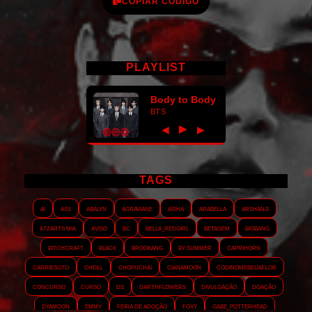
COPIAR CÓDIGO
PLAYLIST
Body to Body
BTS
►
◀
▶
TAGS
AI
ASS
Abalyn
Agraviane
Aisha
Arabella
Arshanji
Atzarts Mia
Aviso
BC
Bella_RedGirl
Betagem
Bigbang
Bitchcraft
Black
Brookang
By.summer
Caprihorn
Carriesoto
Cheill
Chopuchai
Cianamoon
Codinomebeijaflor
Concurso
Curso
DS
Darthflowers
Divulgação
Doação
Dyamoon
Emmy
Feira de adoção
Foxy
Gabe_Potterhead