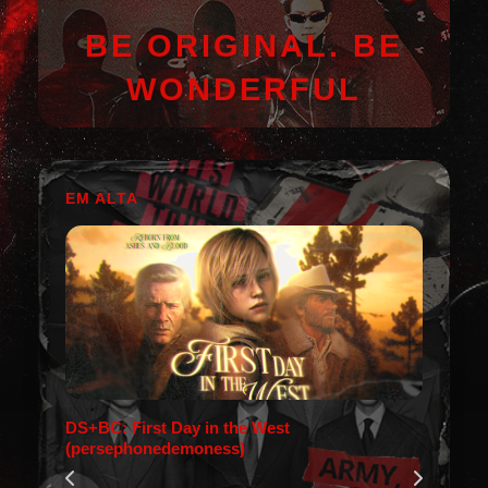
BE ORIGINAL. BE
WONDERFUL
EM ALTA
DS+BC: First Day in the West
(persephonedemoness)