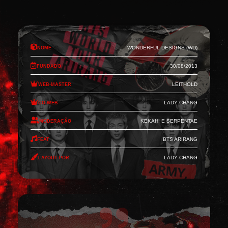
Nome
Wonderful Designs (WD)
Fundado
30/08/2013
Web-Master
Leithold
Co-Web
Lady-Chang
Moderação
Kekahi e Serpentae
Feat
BTS Arirang
Layout por
Lady-Chang