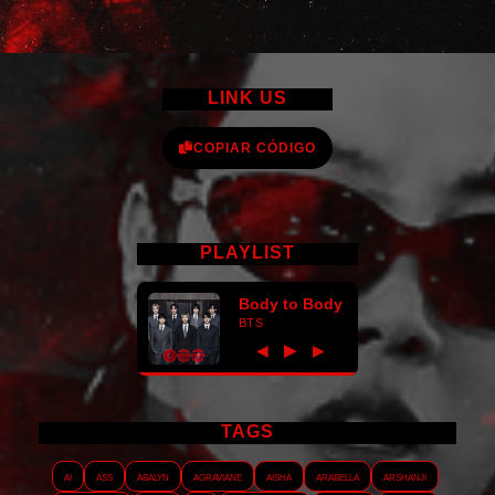
LINK US
COPIAR CÓDIGO
PLAYLIST
Body to Body
BTS
►
◀
▶
TAGS
AI
ASS
Abalyn
Agraviane
Aisha
Arabella
Arshanji