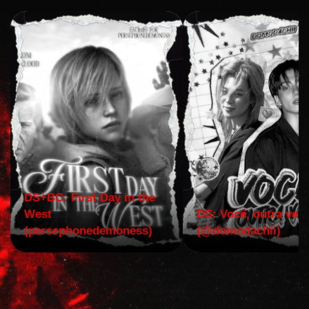
DS+BC: First Day in the
West
DS: Você, outra vez!
(persephonedemoness)
(@domodachii)