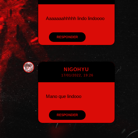
Aaaaaaahhhhh lindo lindoooo
RESPONDER
NIGOHYU
17/01/2022, 19:26
Mano que lindooo
RESPONDER