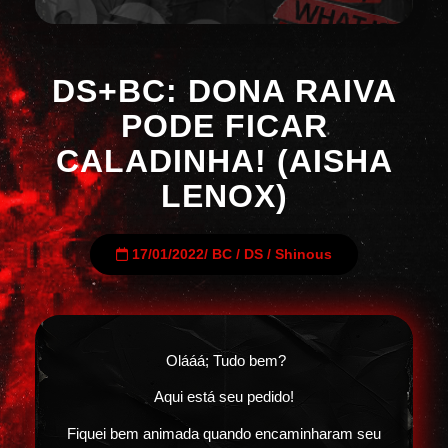
DS+BC: DONA RAIVA
PODE FICAR
CALADINHA! (AISHA
LENOX)
17/01/2022
/
BC
/
DS
/
Shinous
Olááá; Tudo bem?
Aqui está seu pedido!
Fiquei bem animada quando encaminharam seu