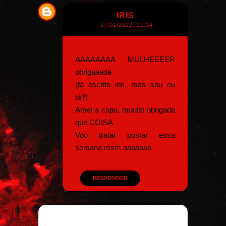
IRIS
17/01/2022, 21:24
AAAAAAAA MULHEEEER
obrigaaada
(tá escrito iris, mas sou eu
tá?)
Amei a capa, muuito obrigada
que COISA
Vou tratar postar essa
semana msm aaaaaaa
RESPONDER