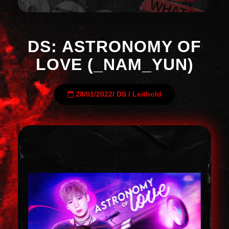
DS: ASTRONOMY OF
LOVE (_NAM_YUN)
28/01/2022
/
DS
/
Leithold