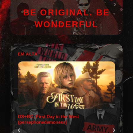
BE ORIGINAL. BE
WONDERFUL
EM ALTA
DS+BC: First Day in the West
(persephonedemoness)