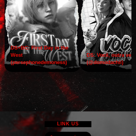
DS+BC: First Day in the
West
DS: Você, outra vez!
(persephonedemoness)
(@domodachii)
LINK US