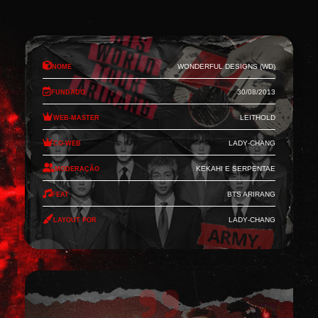
Nome
Wonderful Designs (WD)
Fundado
30/08/2013
Web-Master
Leithold
Co-Web
Lady-Chang
Moderação
Kekahi e Serpentae
Feat
BTS Arirang
Layout por
Lady-Chang