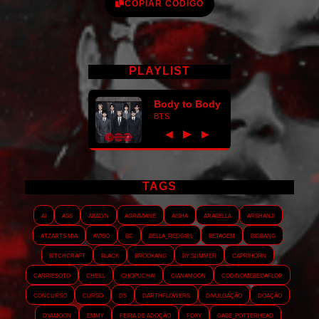
COPIAR CÓDIGO
PLAYLIST
Body to Body
BTS
►
◀
▶
TAGS
AI
ASS
Abalyn
Agraviane
Aisha
Arabella
Arshanji
Atzarts Mia
Aviso
BC
Bella_RedGirl
Betagem
Bigbang
Bitchcraft
Black
Brookang
By.summer
Caprihorn
Carriesoto
Cheill
Chopuchai
Cianamoon
Codinomebeijaflor
Concurso
Curso
DS
Darthflowers
Divulgação
Doação
Dyamoon
Emmy
Feira de adoção
Foxy
Gabe_Potterhead