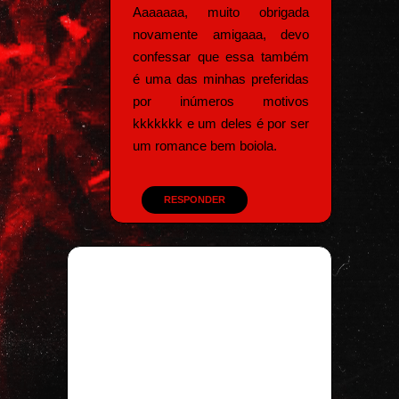
Aaaaaaa, muito obrigada
novamente amigaaa, devo
confessar que essa também
é uma das minhas preferidas
por inúmeros motivos
kkkkkkk e um deles é por ser
um romance bem boiola.
RESPONDER