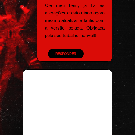
Oie meu bem, já fiz as
alterações e estou indo agora
mesmo atualizar a fanfic com
a versão betada. Obrigada
pelo seu trabalho incrível!!
RESPONDER