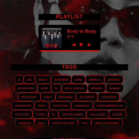
PLAYLIST
Body to Body
BTS
►
◀
▶
TAGS
AI
ASS
Abalyn
Agraviane
Aisha
Arabella
Arshanji
Atzarts Mia
Aviso
BC
Bella_RedGirl
Betagem
Bigbang
Bitchcraft
Black
Brookang
By.summer
Caprihorn
Carriesoto
Cheill
Chopuchai
Cianamoon
Codinomebeijaflor
Concurso
Curso
DS
Darthflowers
Divulgação
Doação
Dyamoon
Emmy
Feira de adoção
Foxy
Gabe_Potterhead
GeminnieKook
HALATZJOONG
HOTK
Harmonix
Holophernes