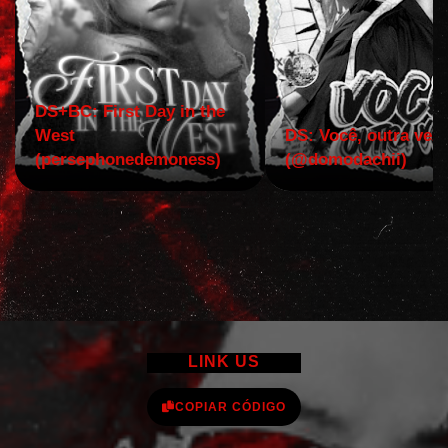
DS+BC: First Day in the
West
DS: Você, outra vez!
(persephonedemoness)
(@domodachii)
LINK US
COPIAR CÓDIGO