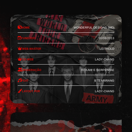
Nome
Wonderful Designs (WD)
Fundado
30/08/2013
Web-Master
Leithold
Co-Web
Lady-Chang
Moderação
Kekahi e Serpentae
Feat
BTS Arirang
Layout por
Lady-Chang