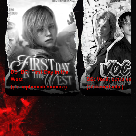
DS+BC: First Day in the
West
DS: Você, outra vez!
(persephonedemoness)
(@domodachii)