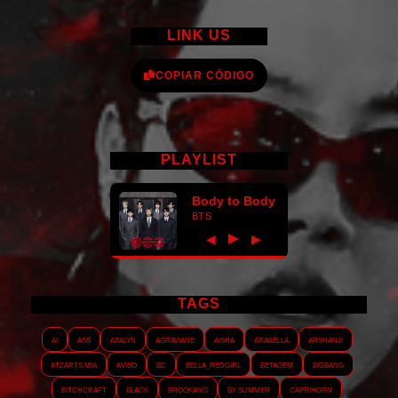
LINK US
COPIAR CÓDIGO
PLAYLIST
Body to Body
BTS
►
◀
▶
TAGS
AI
ASS
Abalyn
Agraviane
Aisha
Arabella
Arshanji
Atzarts Mia
Aviso
BC
Bella_RedGirl
Betagem
Bigbang
Bitchcraft
Black
Brookang
By.summer
Caprihorn