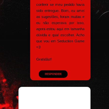
conferir se meu pedido havia
sido entregue. Bom, eu amei
as sugestões, foram muitas e
eu não esperava por isso,
agora estou aqui em tamanha
dúvida e qual escolher. Acho
que vou em Seduction Game
<3
Gratidão!!
RESPONDER