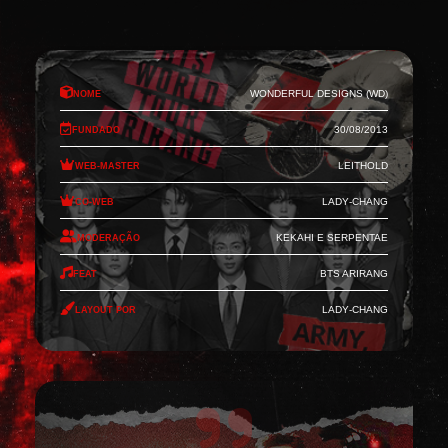
Nome
Wonderful Designs (WD)
Fundado
30/08/2013
Web-Master
Leithold
Co-Web
Lady-Chang
Moderação
Kekahi e Serpentae
Feat
BTS Arirang
Layout por
Lady-Chang