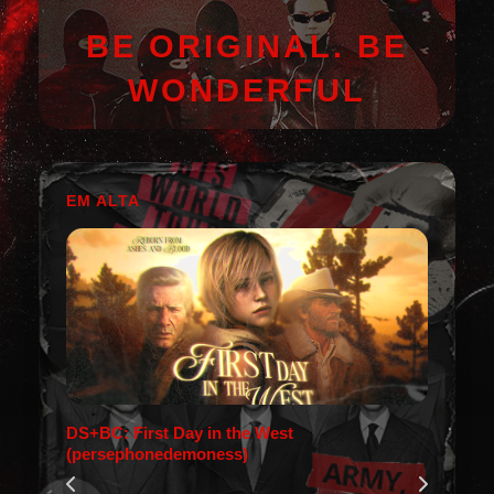
BE ORIGINAL. BE
WONDERFUL
EM ALTA
DS+BC: First Day in the West
(persephonedemoness)