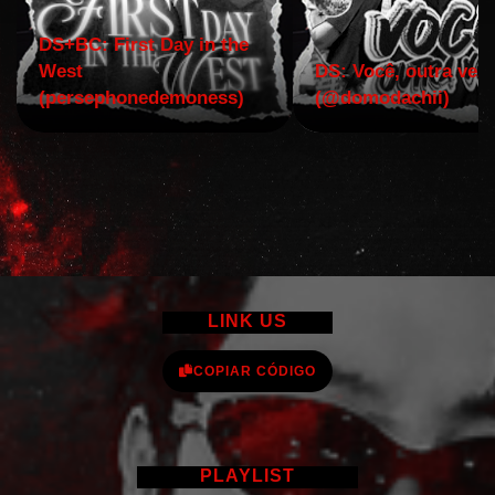
DS+BC: First Day in the
West
DS: Você, outra vez!
(persephonedemoness)
(@domodachii)
LINK US
COPIAR CÓDIGO
PLAYLIST