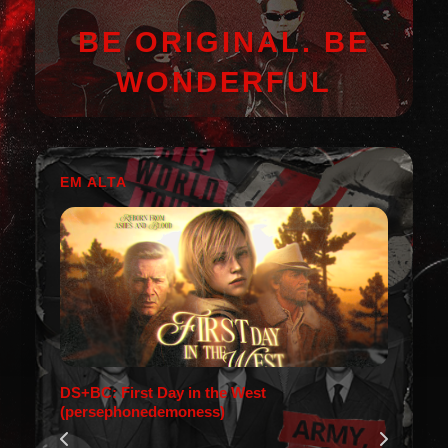
BE ORIGINAL. BE
WONDERFUL
EM ALTA
DS+BC: First Day in the West
(persephonedemoness)