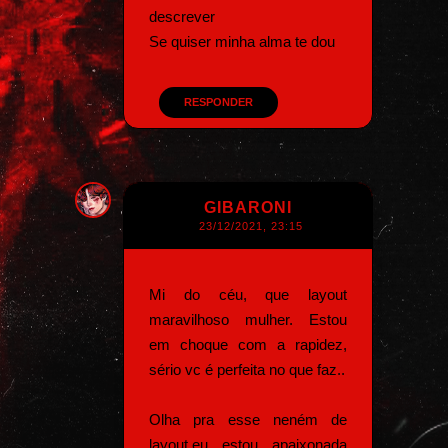
descrever
Se quiser minha alma te dou
RESPONDER
GIBARONI
23/12/2021, 23:15
Mi do céu, que layout
maravilhoso mulher. Estou
em choque com a rapidez,
sério vc é perfeita no que faz..
Olha pra esse neném de
layout,eu estou apaixonada