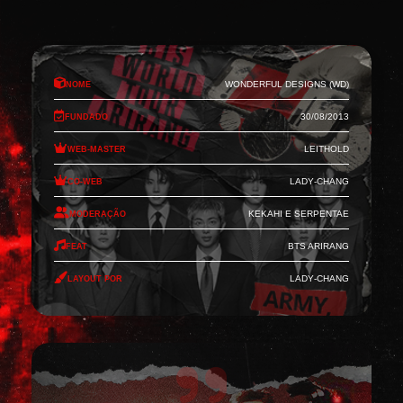
Nome
Wonderful Designs (WD)
Fundado
30/08/2013
Web-Master
Leithold
Co-Web
Lady-Chang
Moderação
Kekahi e Serpentae
Feat
BTS Arirang
Layout por
Lady-Chang