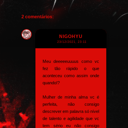
2 comentários:
NIGOHYU
23/12/2021, 23:11
Meu deeeeeuuuus como vc
fez tão rápido o que
aconteceu como assim onde
quando!?
Mulher de minha alma vc é
perfeita, não consigo
descrever em palavra só nível
de talento e agilidade que vc
tem sério eu não consigo