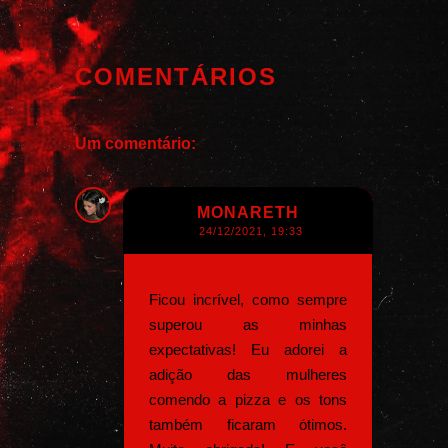
COMENTÁRIOS
Um comentário:
MONARETH
24/12/2021, 19:33
Ficou incrível, como sempre
superou as minhas
expectativas! Eu adorei a
adição das mulheres
comendo a pizza e os tons
também ficaram ótimos.