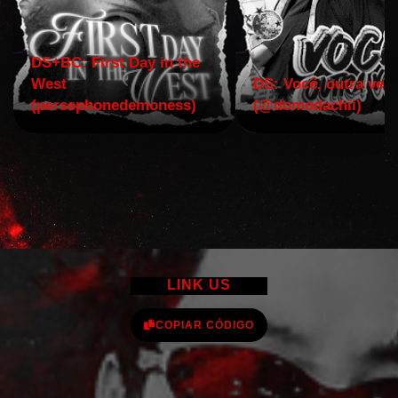
DS+BC: First Day in the
West
DS: Você, outra vez!
(persephonedemoness)
(@domodachii)
LINK US
COPIAR CÓDIGO