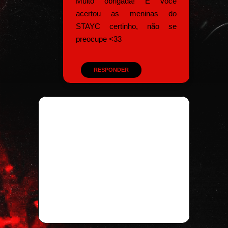
Muito obrigada! E você
acertou as meninas do
STAYC certinho, não se
preocupe <33
RESPONDER