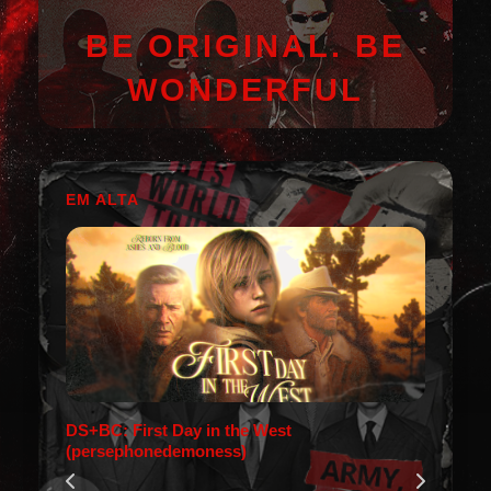
BE ORIGINAL. BE
WONDERFUL
EM ALTA
DS+BC: First Day in the West
(persephonedemoness)