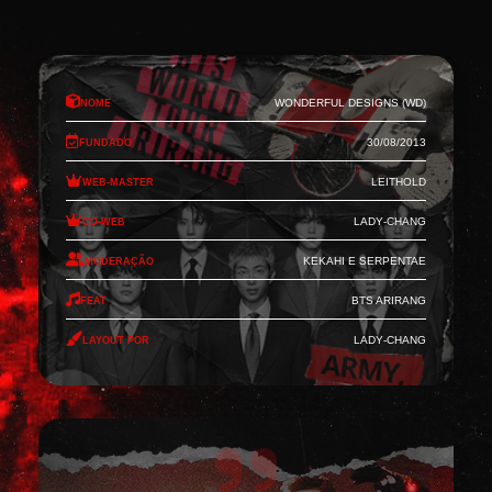
Nome
Wonderful Designs (WD)
Fundado
30/08/2013
Web-Master
Leithold
Co-Web
Lady-Chang
Moderação
Kekahi e Serpentae
Feat
BTS Arirang
Layout por
Lady-Chang