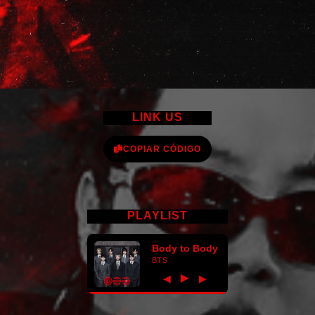
LINK US
COPIAR CÓDIGO
PLAYLIST
Body to Body
BTS
►
◀
▶