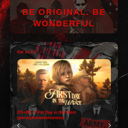
BE ORIGINAL. BE
WONDERFUL
EM ALTA
DS+BC: First Day in the West
(persephonedemoness)