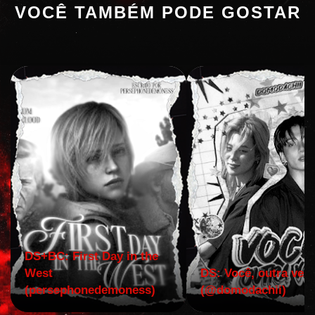
VOCÊ TAMBÉM PODE GOSTAR
DS+BC: First Day in the
West
DS: Você, outra vez!
(persephonedemoness)
(@domodachii)