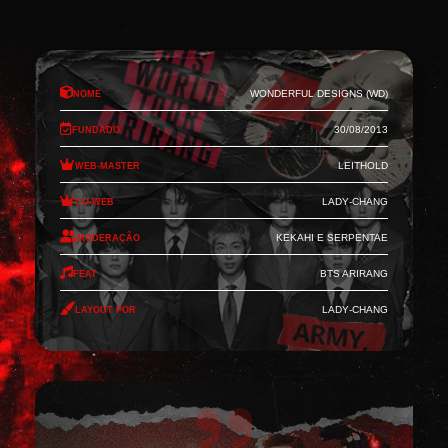
Nome
Wonderful Designs (WD)
Fundado
30/08/2013
Web-Master
Leithold
Co-Web
Lady-Chang
Moderação
Kekahi e Serpentae
Feat
BTS Arirang
Layout por
Lady-Chang