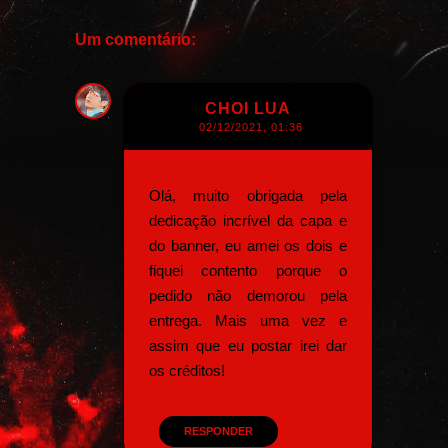
Um comentário:
CHOI LUA
02/12/2021, 01:36
Olá, muito obrigada pela
dedicação incrível da capa e
do banner, eu amei os dois e
fiquei contento porque o
pedido não demorou pela
entrega. Mais uma vez e
assim que eu postar irei dar
os créditos!
RESPONDER