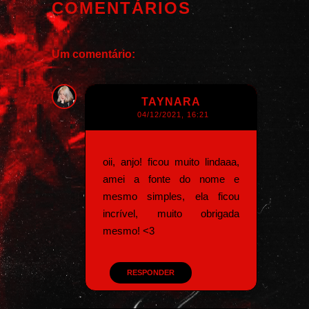
COMENTÁRIOS
Um comentário:
TAYNARA
04/12/2021, 16:21
oii, anjo! ficou muito lindaaa,
amei a fonte do nome e
mesmo simples, ela ficou
incrível, muito obrigada
mesmo! <3
RESPONDER