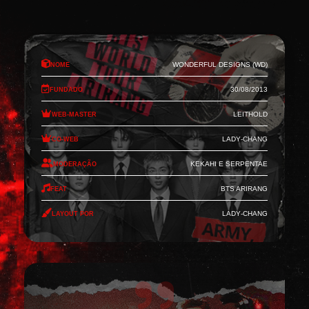
Nome
Wonderful Designs (WD)
Fundado
30/08/2013
Web-Master
Leithold
Co-Web
Lady-Chang
Moderação
Kekahi e Serpentae
Feat
BTS Arirang
Layout por
Lady-Chang