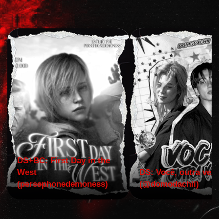
DS+BC: First Day in the
West
DS: Você, outra vez!
(persephonedemoness)
(@domodachii)