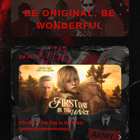
BE ORIGINAL. BE
WONDERFUL
EM ALTA
DS+BC: First Day in the West
(persephonedemoness)