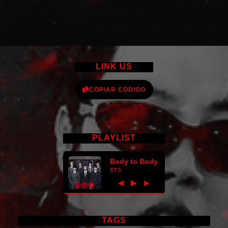
LINK US
COPIAR CÓDIGO
PLAYLIST
Body to Body
BTS
►
◀
▶
TAGS