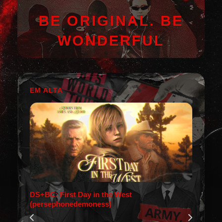
BE ORIGINAL. BE
WONDERFUL
EM ALTA
DS+BC: First Day in the West
(persephonedemoness)