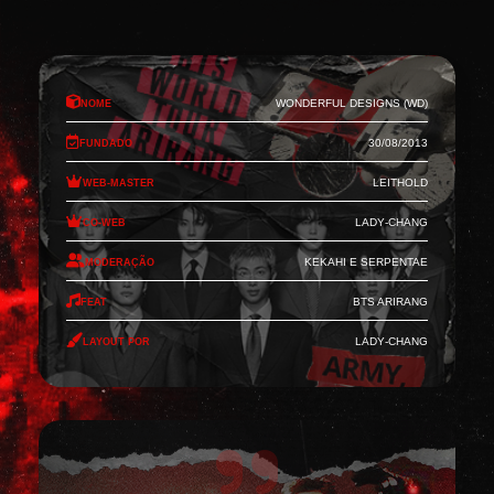
Nome
Wonderful Designs (WD)
Fundado
30/08/2013
Web-Master
Leithold
Co-Web
Lady-Chang
Moderação
Kekahi e Serpentae
Feat
BTS Arirang
Layout por
Lady-Chang