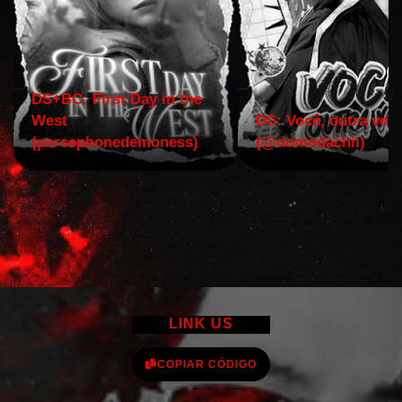
DS+BC: First Day in the
West
DS: Você, outra vez!
(persephonedemoness)
(@domodachii)
LINK US
COPIAR CÓDIGO