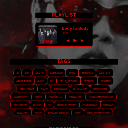
PLAYLIST
Body to Body
BTS
►
◀
▶
TAGS
AI
ASS
Abalyn
Agraviane
Aisha
Arabella
Arshanji
Atzarts Mia
Aviso
BC
Bella_RedGirl
Betagem
Bigbang
Bitchcraft
Black
Brookang
By.summer
Caprihorn
Carriesoto
Cheill
Chopuchai
Cianamoon
Codinomebeijaflor
Concurso
Curso
DS
Darthflowers
Divulgação
Doação
Dyamoon
Emmy
Feira de adoção
Foxy
Gabe_Potterhead
GeminnieKook
HALATZJOONG
HOTK
Harmonix
Holophernes