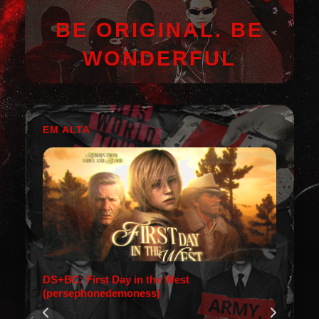
BE ORIGINAL. BE
WONDERFUL
EM ALTA
DS+BC: First Day in the West
(persephonedemoness)