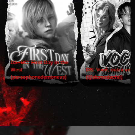
DS+BC: First Day in the
West
DS: Você, outra vez!
(persephonedemoness)
(@domodachii)