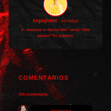
xxpujinxx
AUTOR(A)
# . welcome to the my site! • army⁷
Uma
paixão? Ter hobbies!
COMENTÁRIOS
Um comentário: