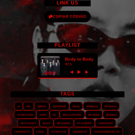
LINK US
COPIAR CÓDIGO
PLAYLIST
Body to Body
BTS
►
◀
▶
TAGS
AI
ASS
Abalyn
Agraviane
Aisha
Arabella
Arshanji
Atzarts Mia
Aviso
BC
Bella_RedGirl
Betagem
Bigbang
Bitchcraft
Black
Brookang
By.summer
Caprihorn
Carriesoto
Cheill
Chopuchai
Cianamoon
Codinomebeijaflor