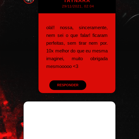
TAYNARA
29/11/2021, 02:04
olá!! nossa, sinceramente,
nem sei o que falar! ficaram
perfeitas, sem tirar nem por.
10x melhor do que eu mesma
imaginei, muito obrigada
mesmooooo <3
RESPONDER