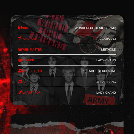
Nome
Wonderful Designs (WD)
Fundado
30/08/2013
Web-Master
Leithold
Co-Web
Lady-Chang
Moderação
Kekahi e Serpentae
Feat
BTS Arirang
Layout por
Lady-Chang