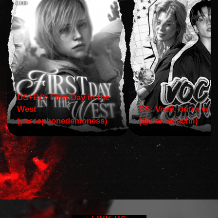
DS+BC: First Day in the
West
DS: Você, outra vez!
(persephonedemoness)
(@domodachii)