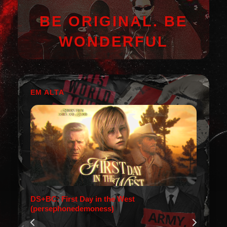
BE ORIGINAL. BE
WONDERFUL
EM ALTA
DS+BC: First Day in the West
(persephonedemoness)