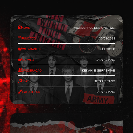
Nome
Wonderful Designs (WD)
Fundado
30/08/2013
Web-Master
Leithold
Co-Web
Lady-Chang
Moderação
Kekahi e Serpentae
Feat
BTS Arirang
Layout por
Lady-Chang