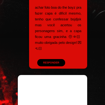
achar foto boa do the boyz pra
fazer capa é difícil mesmo,
tenho que confessar bsjdjsk
mas você acertou os
personagens sim, e a capa
ficou uma gracinha 🥺🤏🏻
muito obrigada pelo design! 💌
👈🏻
RESPONDER