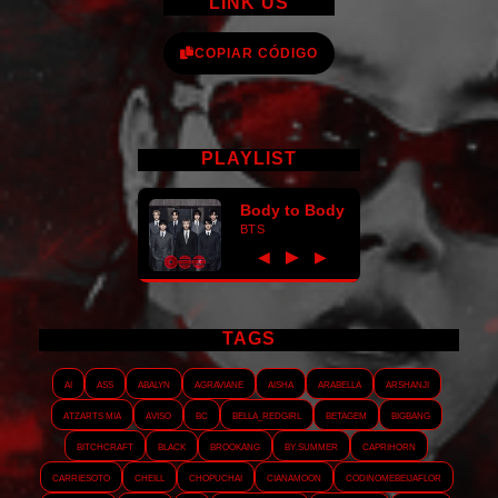
LINK US
COPIAR CÓDIGO
PLAYLIST
Body to Body
BTS
►
◀
▶
TAGS
AI
ASS
Abalyn
Agraviane
Aisha
Arabella
Arshanji
Atzarts Mia
Aviso
BC
Bella_RedGirl
Betagem
Bigbang
Bitchcraft
Black
Brookang
By.summer
Caprihorn
Carriesoto
Cheill
Chopuchai
Cianamoon
Codinomebeijaflor