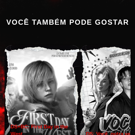
VOCÊ TAMBÉM PODE GOSTAR
DS+BC: First Day in the
West
DS: Você, outra vez!