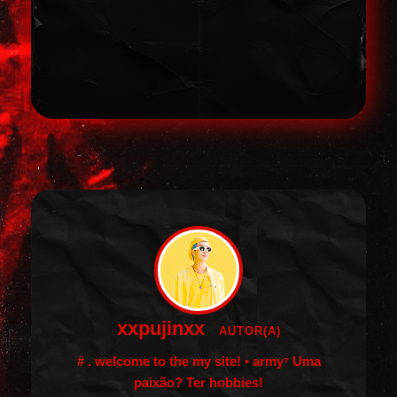
xxpujinxx
AUTOR(A)
# . welcome to the my site! • army⁷
Uma
paixão? Ter hobbies!