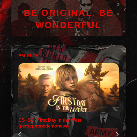
BE ORIGINAL. BE
WONDERFUL
EM ALTA
DS+BC: First Day in the West
(persephonedemoness)