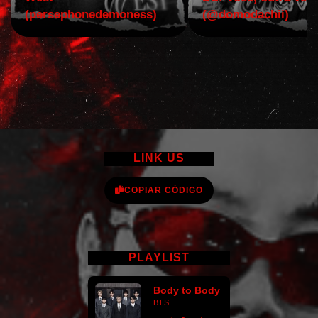
(persephonedemoness)
(@domodachii)
LINK US
COPIAR CÓDIGO
PLAYLIST
Body to Body
BTS