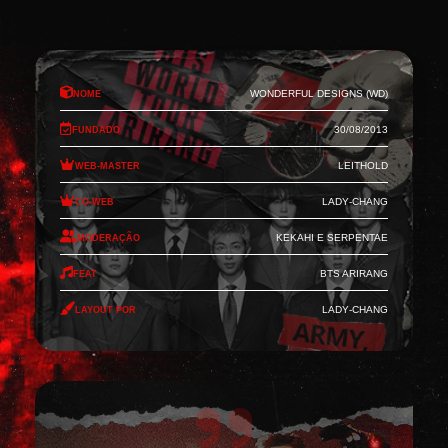
Nome
Wonderful Designs (WD)
Fundado
30/08/2013
Web-Master
Leithold
Co-Web
Lady-Chang
Moderação
Kekahi e Serpentae
Feat
BTS Arirang
Layout por
Lady-Chang