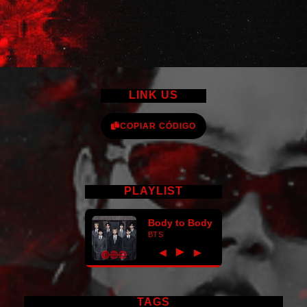
LINK US
COPIAR CÓDIGO
PLAYLIST
Body to Body
BTS
►
◀
▶
TAGS