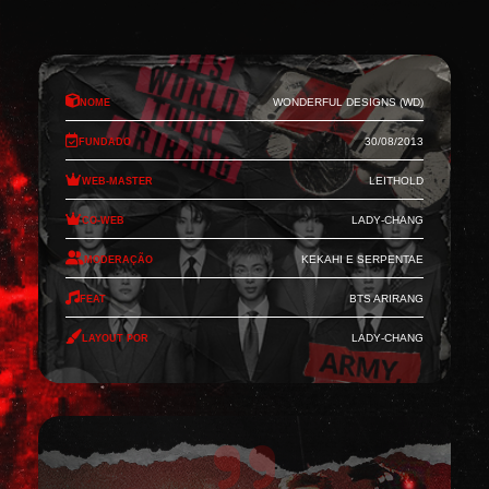
Nome
Wonderful Designs (WD)
Fundado
30/08/2013
Web-Master
Leithold
Co-Web
Lady-Chang
Moderação
Kekahi e Serpentae
Feat
BTS Arirang
Layout por
Lady-Chang