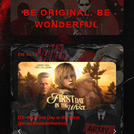
BE ORIGINAL. BE
WONDERFUL
EM ALTA
DS+BC: First Day in the West
(persephonedemoness)