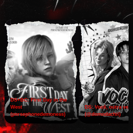
DS+BC: First Day in the
West
DS: Você, outra vez!
(persephonedemoness)
(@domodachii)