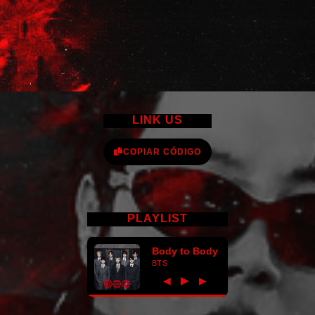
LINK US
COPIAR CÓDIGO
PLAYLIST
Body to Body
BTS
►
◀
▶