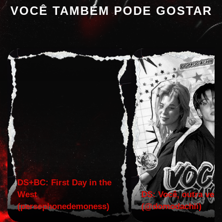
VOCÊ TAMBÉM PODE GOSTAR
DS+BC: First Day in the
West
DS: Você, outra vez!
(persephonedemoness)
(@domodachii)