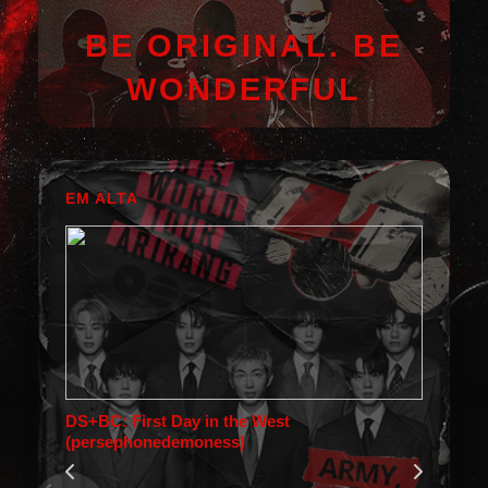
BE ORIGINAL. BE
WONDERFUL
EM ALTA
DS+BC: First Day in the West
(persephonedemoness)