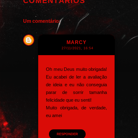
COMENTÁRIOS
Um comentário:
MARCY
27/11/2021, 16:54
Oh meu Deus muito obrigada!
Eu acabei de ler a avaliação
de ideia e eu não conseguia
parar de sorrir tamanha
felicidade que eu senti!
Muito obrigada, de verdade,
eu amei
RESPONDER