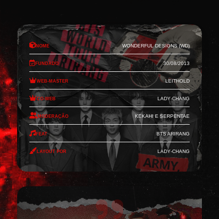
Nome
Wonderful Designs (WD)
Fundado
30/08/2013
Web-Master
Leithold
Co-Web
Lady-Chang
Moderação
Kekahi e Serpentae
Feat
BTS Arirang
Layout por
Lady-Chang