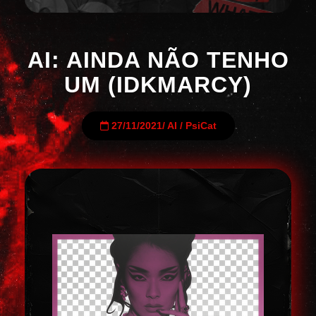
AI: AINDA NÃO TENHO
UM (IDKMARCY)
27/11/2021
/
AI
/
PsiCat