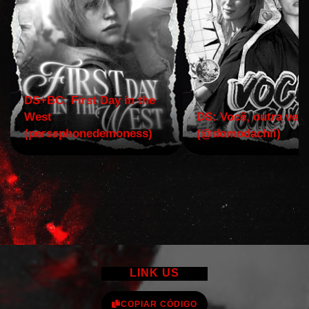
DS+BC: First Day in the
West
DS: Você, outra vez!
(persephonedemoness)
(@domodachii)
LINK US
COPIAR CÓDIGO