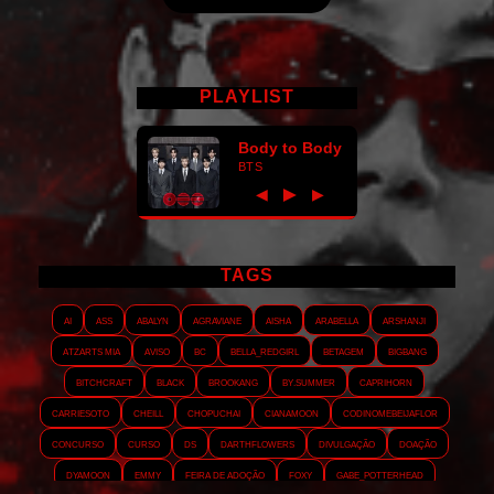
PLAYLIST
Body to Body
BTS
►
◀
▶
TAGS
AI
ASS
Abalyn
Agraviane
Aisha
Arabella
Arshanji
Atzarts Mia
Aviso
BC
Bella_RedGirl
Betagem
Bigbang
Bitchcraft
Black
Brookang
By.summer
Caprihorn
Carriesoto
Cheill
Chopuchai
Cianamoon
Codinomebeijaflor
Concurso
Curso
DS
Darthflowers
Divulgação
Doação
Dyamoon
Emmy
Feira de adoção
Foxy
Gabe_Potterhead