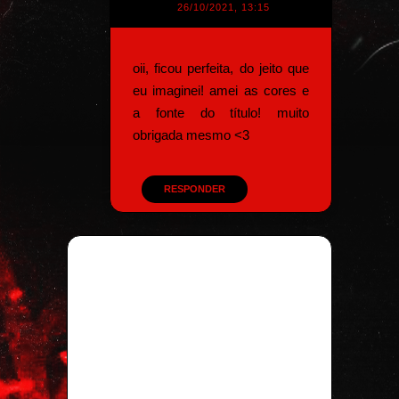
26/10/2021, 13:15
oii, ficou perfeita, do jeito que
eu imaginei! amei as cores e
a fonte do título! muito
obrigada mesmo <3
RESPONDER