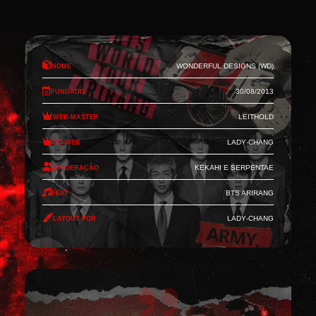
Nome
Wonderful Designs (WD)
Fundado
30/08/2013
Web-Master
Leithold
Co-Web
Lady-Chang
Moderação
Kekahi e Serpentae
Feat
BTS Arirang
Layout por
Lady-Chang