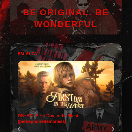
BE ORIGINAL. BE
WONDERFUL
EM ALTA
DS+BC: First Day in the West
(persephonedemoness)