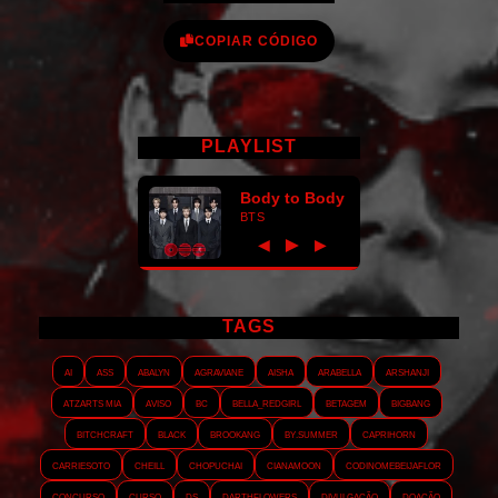
COPIAR CÓDIGO
PLAYLIST
Body to Body
BTS
►
◀
▶
TAGS
AI
ASS
Abalyn
Agraviane
Aisha
Arabella
Arshanji
Atzarts Mia
Aviso
BC
Bella_RedGirl
Betagem
Bigbang
Bitchcraft
Black
Brookang
By.summer
Caprihorn
Carriesoto
Cheill
Chopuchai
Cianamoon
Codinomebeijaflor
Concurso
Curso
DS
Darthflowers
Divulgação
Doação