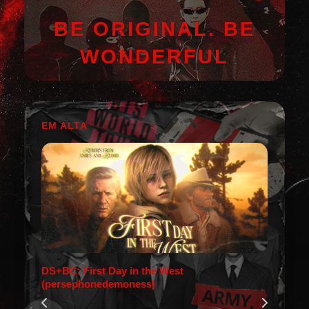
BE ORIGINAL. BE
WONDERFUL
EM ALTA
DS+BC: First Day in the West
(persephonedemoness)