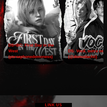
DS+BC: First Day in the
West
DS: Você, outra vez!
(persephonedemoness)
(@domodachii)
LINK US