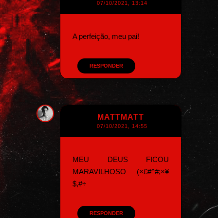
07/10/2021, 13:14
A perfeição, meu pai!
RESPONDER
MATTMATT
07/10/2021, 14:55
MEU DEUS FICOU
MARAVILHOSO (×£#^#;×¥
$,#÷
RESPONDER