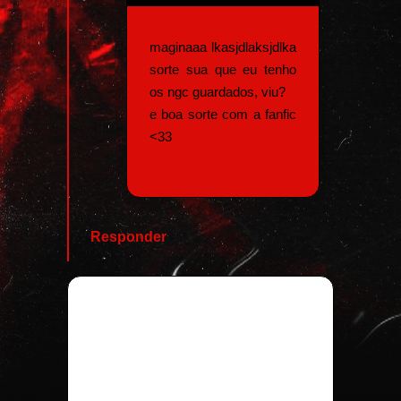
maginaaa lkasjdlaksjdlka
sorte sua que eu tenho
os ngc guardados, viu?
e boa sorte com a fanfic
<33
Responder