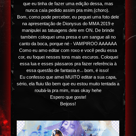
que eu tinha de fazer uma edição dessa, mas
nunca caía pedido assim pra mim (choro).
Bom, como pode perceber, eu peguei uma foto dele
na apresentação de Dionysus do MMA 2019 e
manipulei as tatuagens dele em ON. De brinde
também coloquei uma presa e um sangue ali no
canto da boca, porque né - VAMPIROO AAAAAA
Como eu amo editar com roxo e você pediu essa
cor, eu foquei nesses tons mais escuros. Coloquei
essa lua e esses pássaros pra fazer referência à
essa questão de fantasia e... bom, é isso!
Eu confesso que amei MUITO editar a sua capa,
sério, ela fluiu tão bem que eu estou muito tentada a
roubá-la pra mim, mas okay hehe
Espero que goste!
Beijoss!