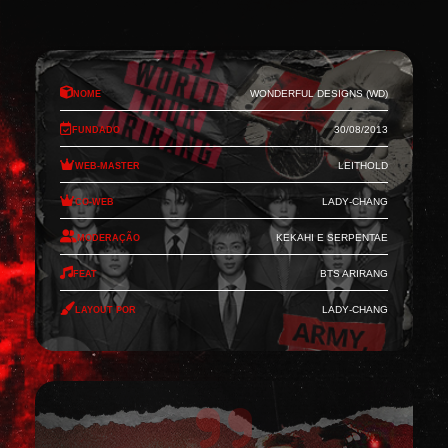
Nome
Wonderful Designs (WD)
Fundado
30/08/2013
Web-Master
Leithold
Co-Web
Lady-Chang
Moderação
Kekahi e Serpentae
Feat
BTS Arirang
Layout por
Lady-Chang