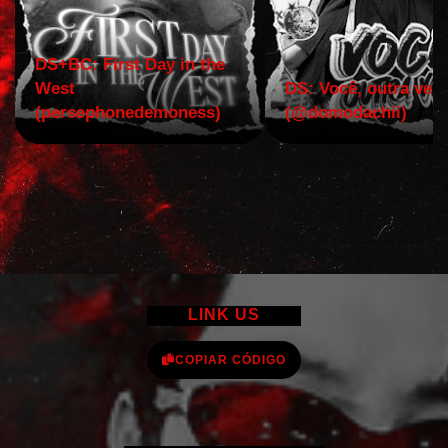
DS+BC: First Day in the
West
DS: Você, outra vez!
(persephonedemoness)
(@domodachii)
LINK US
COPIAR CÓDIGO