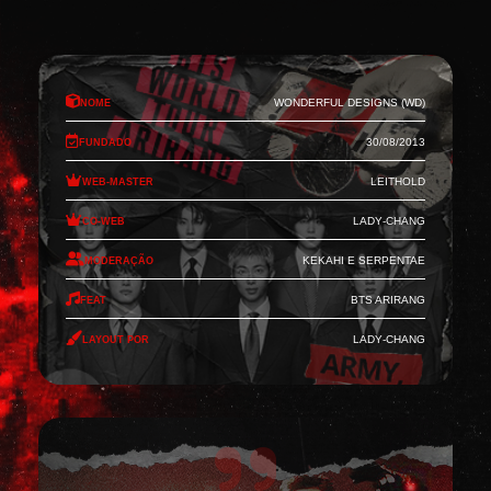
Nome
Wonderful Designs (WD)
Fundado
30/08/2013
Web-Master
Leithold
Co-Web
Lady-Chang
Moderação
Kekahi e Serpentae
Feat
BTS Arirang
Layout por
Lady-Chang