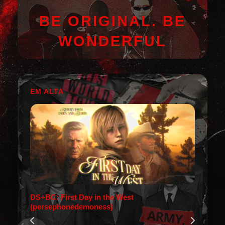
BE ORIGINAL. BE
WONDERFUL
EM ALTA
DS+BC: First Day in the West
(persephonedemoness)