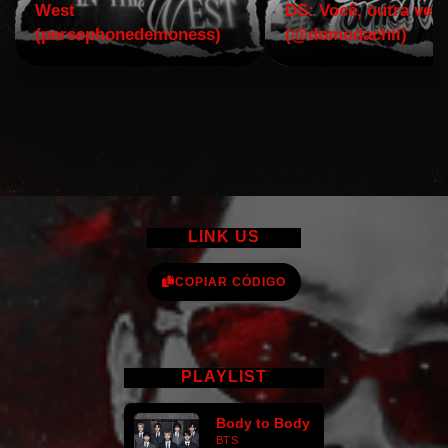
West
DS: Você, outra vez!
(persephonedemoness)
(@domodachii)
LINK US
COPIAR CÓDIGO
PLAYLIST
Body to Body
BTS