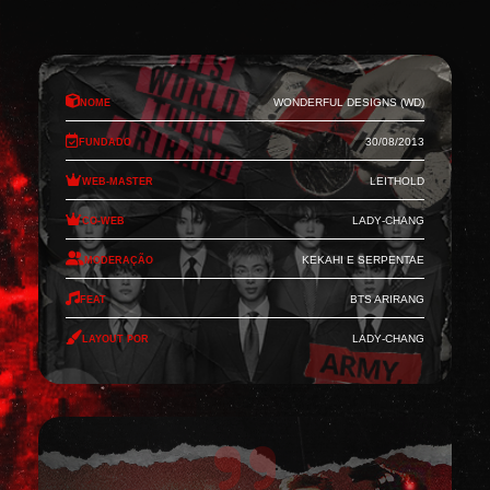
Nome
Wonderful Designs (WD)
Fundado
30/08/2013
Web-Master
Leithold
Co-Web
Lady-Chang
Moderação
Kekahi e Serpentae
Feat
BTS Arirang
Layout por
Lady-Chang