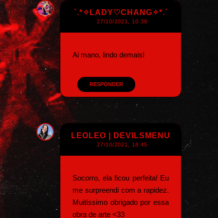
`.*✧LADY♡CHANG✧*.´
27/10/2021, 10:38
Ai mano, lindo demais!
RESPONDER
LEOLEO | DEVILSMENU
27/10/2021, 18:45
Socorro, ela ficou perfeita! Eu
me surpreendi com a rapidez.
Muitíssimo obrigado por essa
obra de arte <33