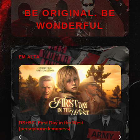
BE ORIGINAL. BE
WONDERFUL
EM ALTA
DS+BC: First Day in the West
(persephonedemoness)