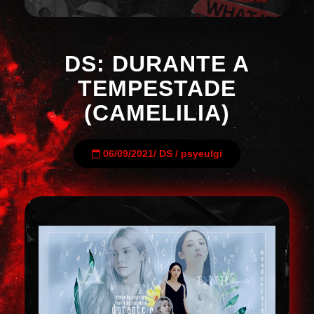
DS: DURANTE A
TEMPESTADE
(CAMELILIA)
06/09/2021
/
DS
/
psyeulgi