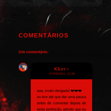
COMENTÁRIOS
Um comentário:
KꞮʟᴠʏ •
07/09/2021, 13:50
aaa, muito obrigada! ❤️❤️❤️
eu tive até que dar uma pausa
antes de comentar depois de
tanta perfeição, admito que eu