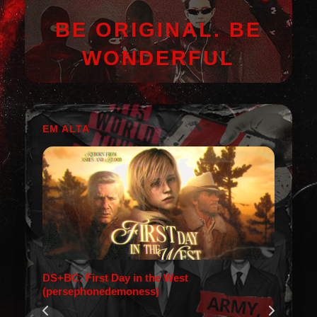
BE ORIGINAL. BE
WONDERFUL
EM ALTA
DS+BC: First Day in the West
(persephonedemoness)