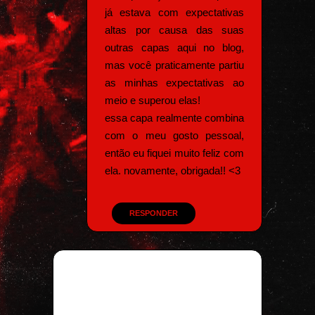
já estava com expectativas
altas por causa das suas
outras capas aqui no blog,
mas você praticamente partiu
as minhas expectativas ao
meio e superou elas!
essa capa realmente combina
com o meu gosto pessoal,
então eu fiquei muito feliz com
ela. novamente, obrigada!! <3
RESPONDER