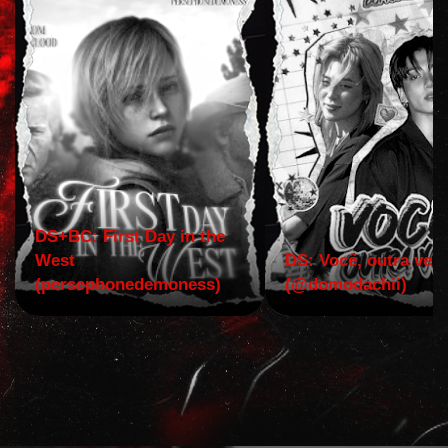
DS+BC: First Day in the
West
DS: Você, outra vez!
(persephonedemoness)
(@domodachii)