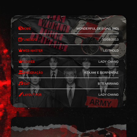
Nome
Wonderful Designs (WD)
Fundado
30/08/2013
Web-Master
Leithold
Co-Web
Lady-Chang
Moderação
Kekahi e Serpentae
Feat
BTS Arirang
Layout por
Lady-Chang