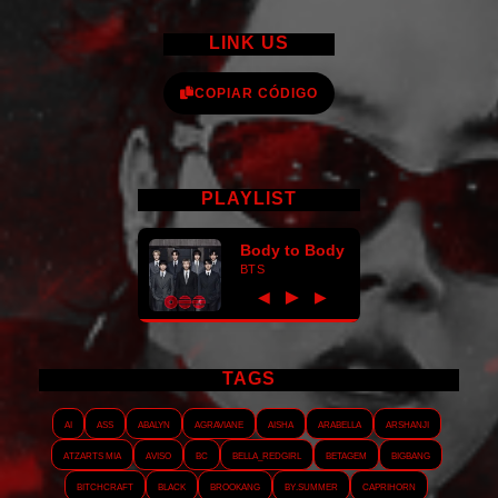
LINK US
COPIAR CÓDIGO
PLAYLIST
Body to Body
BTS
►
◀
▶
TAGS
AI
ASS
Abalyn
Agraviane
Aisha
Arabella
Arshanji
Atzarts Mia
Aviso
BC
Bella_RedGirl
Betagem
Bigbang
Bitchcraft
Black
Brookang
By.summer
Caprihorn