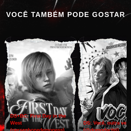
VOCÊ TAMBÉM PODE GOSTAR
DS+BC: First Day in the
West
DS: Você, outra vez!
(persephonedemoness)
(@domodachii)