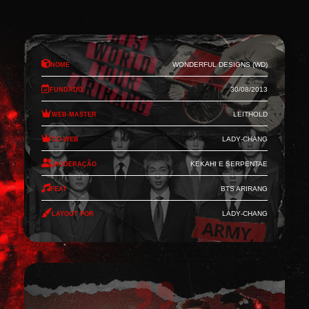
Nome
Wonderful Designs (WD)
Fundado
30/08/2013
Web-Master
Leithold
Co-Web
Lady-Chang
Moderação
Kekahi e Serpentae
Feat
BTS Arirang
Layout por
Lady-Chang