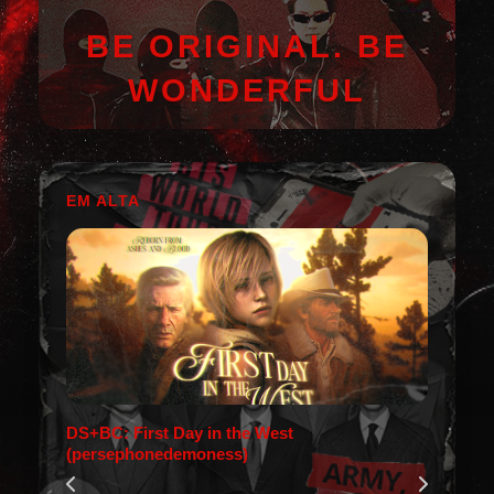
BE ORIGINAL. BE
WONDERFUL
EM ALTA
DS+BC: First Day in the West
(persephonedemoness)