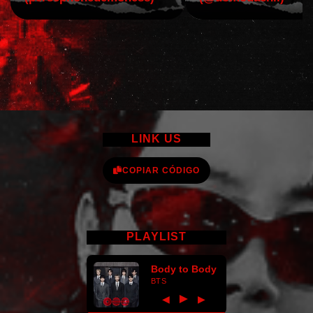
LINK US
COPIAR CÓDIGO
PLAYLIST
Body to Body
BTS
►
◀
▶