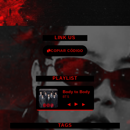
LINK US
COPIAR CÓDIGO
PLAYLIST
Body to Body
BTS
►
◀
▶
TAGS