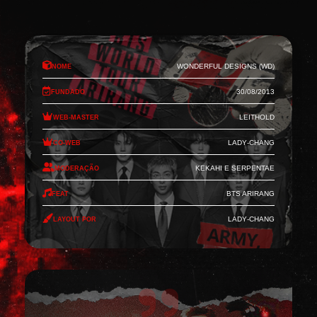
Nome
Wonderful Designs (WD)
Fundado
30/08/2013
Web-Master
Leithold
Co-Web
Lady-Chang
Moderação
Kekahi e Serpentae
Feat
BTS Arirang
Layout por
Lady-Chang