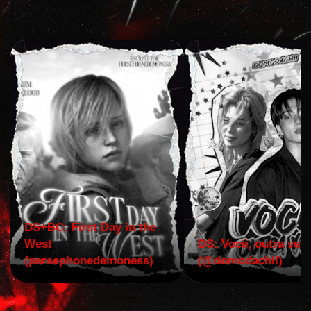
DS+BC: First Day in the
West
DS: Você, outra vez!
(persephonedemoness)
(@domodachii)