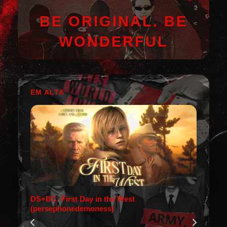
BE ORIGINAL. BE
WONDERFUL
EM ALTA
DS+BC: First Day in the West
(persephonedemoness)