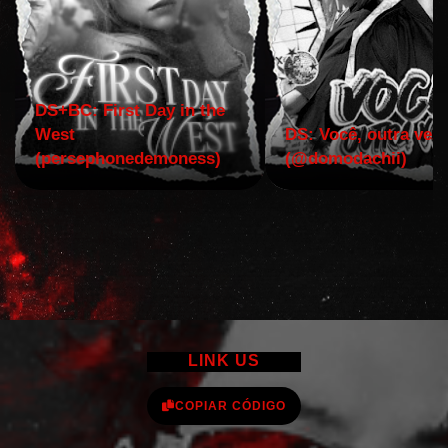
DS+BC: First Day in the
West
DS: Você, outra vez!
(persephonedemoness)
(@domodachii)
LINK US
COPIAR CÓDIGO