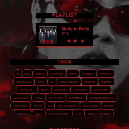
PLAYLIST
Body to Body
BTS
►
◀
▶
TAGS
AI
ASS
Abalyn
Agraviane
Aisha
Arabella
Arshanji
Atzarts Mia
Aviso
BC
Bella_RedGirl
Betagem
Bigbang
Bitchcraft
Black
Brookang
By.summer
Caprihorn
Carriesoto
Cheill
Chopuchai
Cianamoon
Codinomebeijaflor
Concurso
Curso
DS
Darthflowers
Divulgação
Doação
Dyamoon
Emmy
Feira de adoção
Foxy
Gabe_Potterhead
GeminnieKook
HALATZJOONG
HOTK
Harmonix
Holophernes