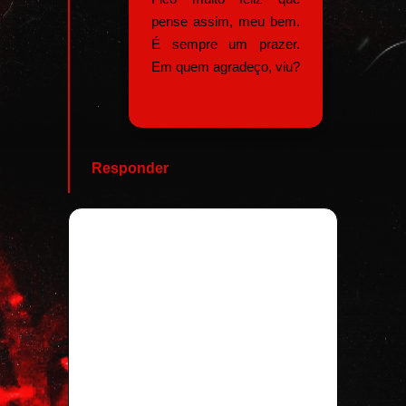
pense assim, meu bem.
É sempre um prazer.
Em quem agradeço, viu?
Responder