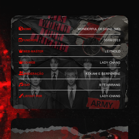
Nome
Wonderful Designs (WD)
Fundado
30/08/2013
Web-Master
Leithold
Co-Web
Lady-Chang
Moderação
Kekahi e Serpentae
Feat
BTS Arirang
Layout por
Lady-Chang