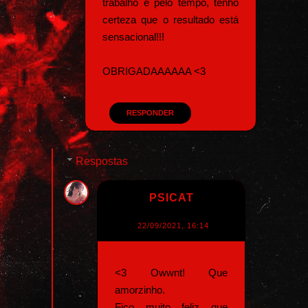
trabalho e pelo tempo, tenho
certeza que o resultado está
sensacional!!!
OBRIGADAAAAAA <3
RESPONDER
Respostas
PSICAT
22/09/2021, 16:14
<3 Owwnt! Que
amorzinho.
Fico muito feliz que