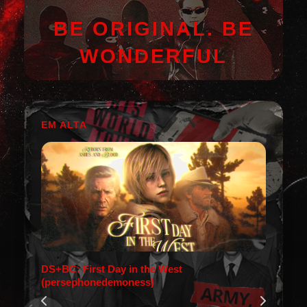
BE ORIGINAL. BE
WONDERFUL
EM ALTA
DS+BC: First Day in the West
(persephonedemoness)