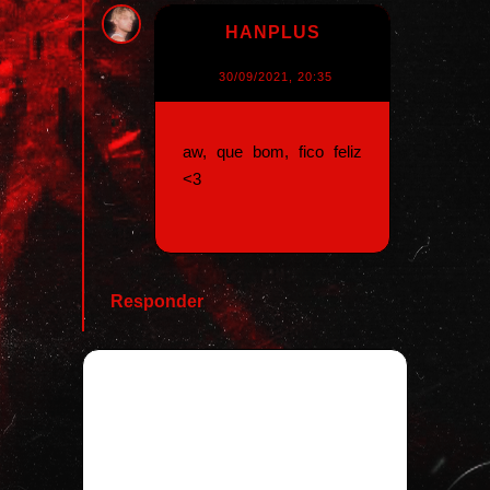
HANPLUS
30/09/2021, 20:35
aw, que bom, fico feliz
<3
Responder