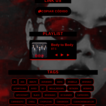
LINK US
COPIAR CÓDIGO
PLAYLIST
Body to Body
BTS
►
◀
▶
TAGS
AI
ASS
Abalyn
Agraviane
Aisha
Arabella
Arshanji
Atzarts Mia
Aviso
BC
Bella_RedGirl
Betagem
Bigbang
Bitchcraft
Black
Brookang
By.summer
Caprihorn
Carriesoto
Cheill
Chopuchai
Cianamoon
Codinomebeijaflor