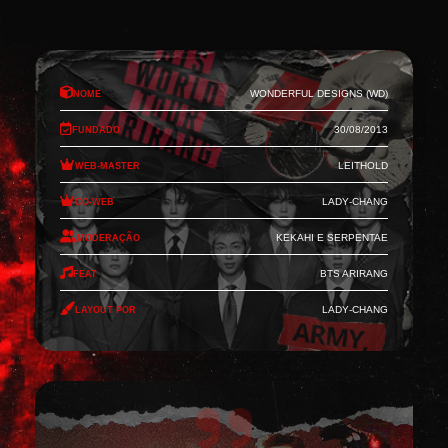
Nome
Wonderful Designs (WD)
Fundado
30/08/2013
Web-Master
Leithold
Co-Web
Lady-Chang
Moderação
Kekahi e Serpentae
Feat
BTS Arirang
Layout por
Lady-Chang