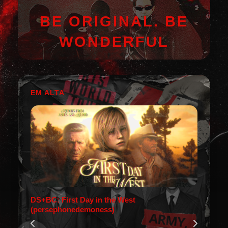
BE ORIGINAL. BE
WONDERFUL
EM ALTA
DS+BC: First Day in the West
(persephonedemoness)