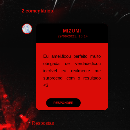
2 comentários:
MIZUMI
29/09/2021, 16:14
Eu amei,ficou perfeito muito
obrigada de verdade,ficou
incrível eu realmente me
surpreendi com o resultado
<3
RESPONDER
Respostas