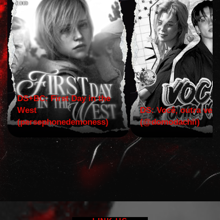
DS+BC: First Day in the
West
DS: Você, outra vez!
(persephonedemoness)
(@domodachii)