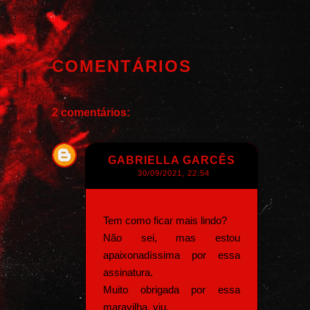
COMENTÁRIOS
2 comentários:
GABRIELLA GARCÊS
30/09/2021, 22:54
Tem como ficar mais lindo?
Não sei, mas estou
apaixonadíssima por essa
assinatura.
Muito obrigada por essa
maravilha, viu.