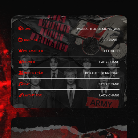
Nome
Wonderful Designs (WD)
Fundado
30/08/2013
Web-Master
Leithold
Co-Web
Lady-Chang
Moderação
Kekahi e Serpentae
Feat
BTS Arirang
Layout por
Lady-Chang