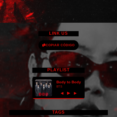
LINK US
COPIAR CÓDIGO
PLAYLIST
Body to Body
BTS
►
◀
▶
TAGS