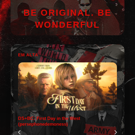
BE ORIGINAL. BE
WONDERFUL
EM ALTA
DS+BC: First Day in the West
(persephonedemoness)